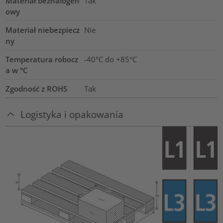
Materiał bezhalogen
Tak
owy
Materiał niebezpiecz
Nie
ny
Temperatura robocz
-40°C do +85°C
a w °C
Zgodność z ROHS
Tak
Logistyka i opakowania