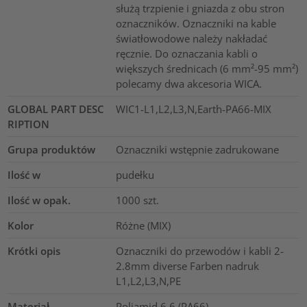
służą trzpienie i gniazda z obu stron
oznaczników. Oznaczniki na kable
światłowodowe należy nakładać
ręcznie. Do oznaczania kabli o
większych średnicach (6 mm²-95 mm²)
polecamy dwa akcesoria WICA.
GLOBAL PART DESC
WIC1-L1,L2,L3,N,Earth-PA66-MIX
RIPTION
Grupa produktów
Oznaczniki wstępnie zadrukowane
Ilość w
pudełku
Ilość w opak.
1000
szt.
Kolor
Różne (MIX)
Krótki opis
Oznaczniki do przewodów i kabli 2-
2.8mm diverse Farben nadruk
L1,L2,L3,N,PE
Materiał
Poliamid 6.6 (PA66)