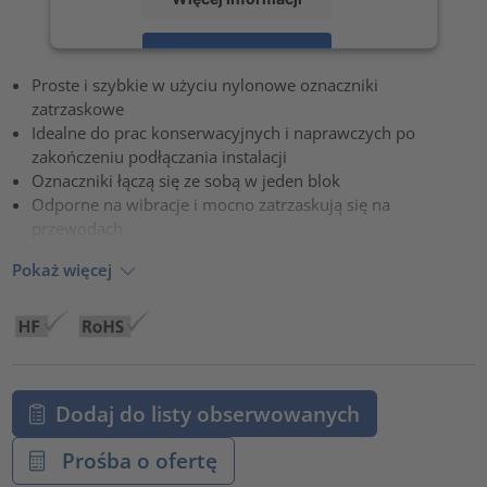
Zaakceptuj
Proste i szybkie w użyciu nylonowe oznaczniki
powered by
Usercentrics Consent Management Platform
zatrzaskowe
Idealne do prac konserwacyjnych i naprawczych po
zakończeniu podłączania instalacji
Oznaczniki łączą się ze sobą w jeden blok
Odporne na wibracje i mocno zatrzaskują się na
przewodach
Pokaż więcej
Dodaj do listy obserwowanych
Prośba o ofertę