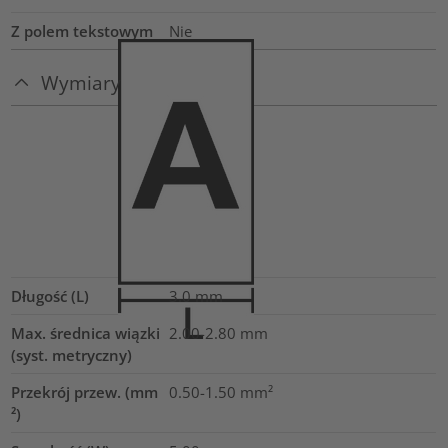
Z polem tekstowym
Nie
Wymiary
Długość (L)
3.0
mm
Max. średnica wiązki
2.00-2.80
mm
(syst. metryczny)
Przekrój przew. (mm
0.50-1.50
mm²
²)