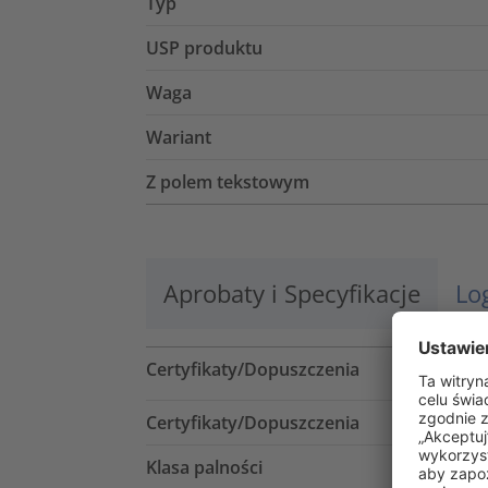
Typ
USP produktu
Waga
Wariant
Z polem tekstowym
Aprobaty i Specyfikacje
Lo
Certyfikaty/Dopuszczenia
Certyfikaty/Dopuszczenia
Klasa palności