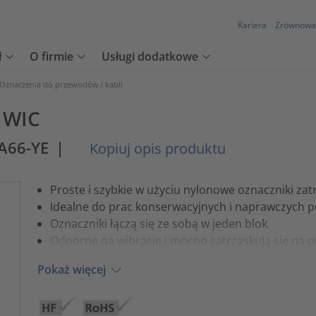
Kariera
Zrównowa
ł
O firmie
Usługi dodatkowe
Oznaczenia do przewodów i kabli
 WIC
A66-YE
|
Kopiuj opis produktu
Proste i szybkie w użyciu nylonowe oznaczniki za
Idealne do prac konserwacyjnych i naprawczych po
Oznaczniki łączą się ze sobą w jeden blok
Odporne na wibracje i mocno zatrzaskują się na
Pokaż więcej