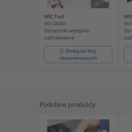
WIC Tool
WI
561-00001
561
Oznaczniki wstępnie
Ozn
zadrukowane
za
Dodaj do listy
obserwowanych
Podobne produkty