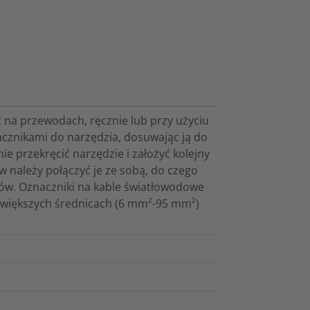
 na przewodach, ręcznie lub przy użyciu
cznikami do narzędzia, dosuwając ją do
e przekręcić narzędzie i założyć kolejny
w należy połączyć je ze sobą, do czego
ików. Oznaczniki na kable światłowodowe
o większych średnicach (6 mm²-95 mm²)