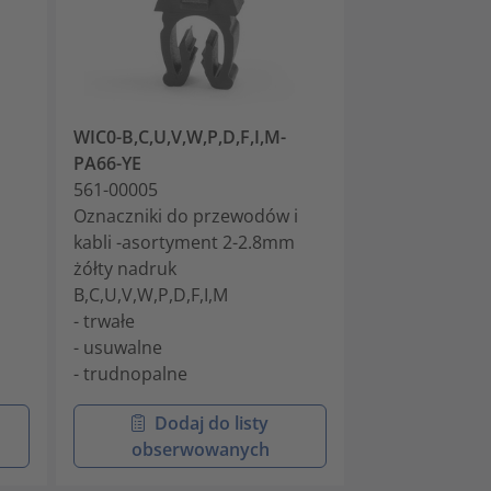
WIC0-B,C,U,V,W,P,D,F,I,M-
WIC0-A-PA66-
PA66-YE
561-00014
i
561-00005
Oznaczniki do
Oznaczniki do przewodów i
kabli 2-2.8mm 
kabli -asortyment 2-2.8mm
- trwałe
żółty nadruk
- usuwalne
B,C,U,V,W,P,D,F,I,M
- trudnopalne
- trwałe
- usuwalne
- trudnopalne
Dodaj do listy
Doda
obserwowanych
obser