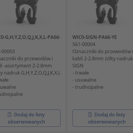
0-G,H,Y,Z,O,Q,J,K,X,L-PA66-
WIC0-SIGN-PA66-YE
561-00004
-00003
Oznaczniki do przewodów 
aczniki do przewodów i
kabli 2-2.8mm żółty nadruk
li -asortyment 2-2.8mm
SIGN
ty nadruk G,H,Y,Z,O,Q,J,K,X,L
- trwałe
rwałe
- usuwalne
suwalne
- trudnopalne
rudnopalne
Dodaj do listy
Dodaj do listy
obserwowanych
obserwowanych