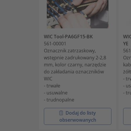
WIC Tool-PA6GF15-BK
WIC
561-00001
YE
Oznacznik zatrzaskowy,
561
wstępnie zadrukowany 2-2,8
Ozn
mm, kolor czarny, narzędzie
kab
do zakładania oznaczników
żół
WIC
- t
- trwałe
- u
- usuwalne
- t
- trudnopalne
Dodaj do listy
obserwowanych