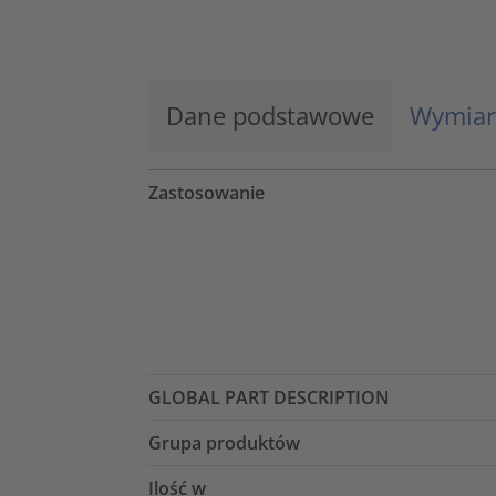
Więcej informacji
Zaakceptuj
Dane podstawowe
Wymiar
powered by
Usercentrics Consent
Management Platform
Zastosowanie
GLOBAL PART DESCRIPTION
Grupa produktów
Ilość w