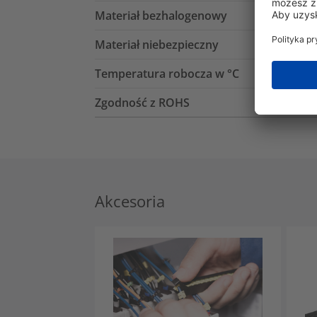
Materiał bezhalogenowy
Materiał niebezpieczny
Temperatura robocza w °C
Zgodność z ROHS
Akcesoria