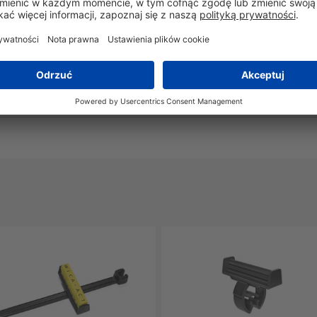
Tak
Nie
-40°C do +85°C
Tak