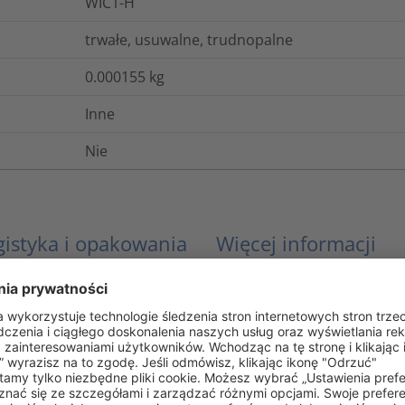
WIC1-H
trwałe, usuwalne, trudnopalne
0.000155
kg
Inne
Nie
gistyka i opakowania
Więcej informacji
EN 60062, IEC 304
UL 94 V0