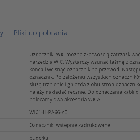
y
Pliki do pobrania
Oznaczniki WIC można z łatwością zatrzaskiwać
narzędzia WIC. Wystarczy wsunąć taśmę z ozna
końca i wcisnąć oznacznik na przewód. Następni
oznacznik. Po założeniu wszystkich oznacznikó
służą trzpienie i gniazda z obu stron oznaczn
należy nakładać ręcznie. Do oznaczania kabli 
polecamy dwa akcesoria WICA.
WIC1-H-PA66-YE
Oznaczniki wstępnie zadrukowane
pudełku