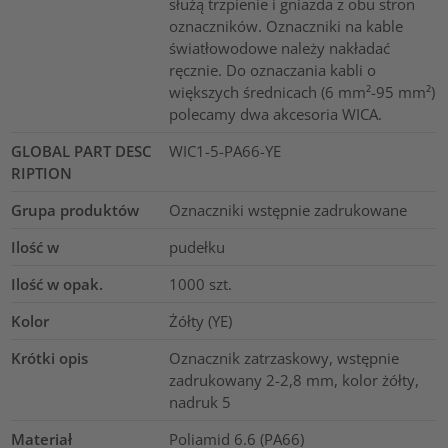
służą trzpienie i gniazda z obu stron
oznaczników. Oznaczniki na kable
światłowodowe należy nakładać
ręcznie. Do oznaczania kabli o
większych średnicach (6 mm²-95 mm²)
polecamy dwa akcesoria WICA.
GLOBAL PART DESC
WIC1-5-PA66-YE
RIPTION
Grupa produktów
Oznaczniki wstępnie zadrukowane
Ilość w
pudełku
Ilość w opak.
1000
szt.
Kolor
Żółty (YE)
Krótki opis
Oznacznik zatrzaskowy, wstępnie
zadrukowany 2-2,8 mm, kolor żółty,
nadruk 5
Materiał
Poliamid 6.6 (PA66)