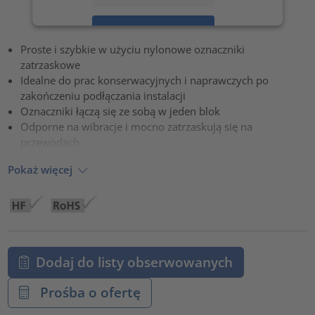
Zaakceptuj
Proste i szybkie w użyciu nylonowe oznaczniki
powered by
Usercentrics Consent Management Platform
zatrzaskowe
Idealne do prac konserwacyjnych i naprawczych po
zakończeniu podłączania instalacji
Oznaczniki łączą się ze sobą w jeden blok
Odporne na wibracje i mocno zatrzaskują się na
przewodach
Pokaż więcej
Dodaj do listy obserwowanych
Prośba o ofertę