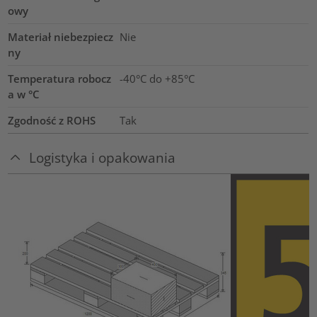
owy
Materiał niebezpiecz
Nie
ny
Temperatura robocz
-40°C do +85°C
a w °C
Zgodność z ROHS
Tak
Logistyka i opakowania