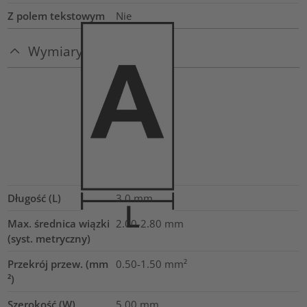
Z polem tekstowym
Nie
Wymiary
Długość (L)
3.0
mm
Max. średnica wiązki
2.00-2.80
mm
(syst. metryczny)
Przekrój przew. (mm
0.50-1.50
mm²
²)
Szerokość (W)
5.00
mm