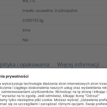
WIC1-0
trwałe, usuwalne, trudnopalne
0.000155
kg
Inne
Nie
gistyka i opakowania
Więcej informacji
EN 60062, IEC 304
UL 94 V0