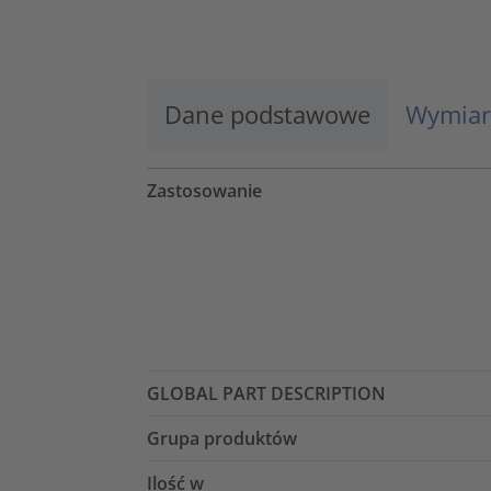
Więcej informacji
Zaakceptuj
Dane podstawowe
Wymiar
powered by
Usercentrics Consent
Management Platform
Zastosowanie
GLOBAL PART DESCRIPTION
Grupa produktów
Ilość w