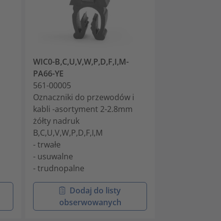
WIC0-B,C,U,V,W,P,D,F,I,M-
WIC0-A-PA66-
PA66-YE
561-00014
i
561-00005
Oznaczniki do
Oznaczniki do przewodów i
kabli 2-2.8mm 
kabli -asortyment 2-2.8mm
- trwałe
żółty nadruk
- usuwalne
B,C,U,V,W,P,D,F,I,M
- trudnopalne
- trwałe
- usuwalne
- trudnopalne
Dodaj do listy
Doda
obserwowanych
obser