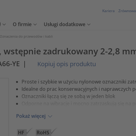
Kariera
Zrównowa
ł
O firmie
Usługi dodatkowe
Oznaczenia do przewodów i kabli
 wstępnie zadrukowany 2-2,8 mm,
A66-YE
|
Kopiuj opis produktu
Proste i szybkie w użyciu nylonowe oznaczniki za
Idealne do prac konserwacyjnych i naprawczych po
Oznaczniki łączą się ze sobą w jeden blok
Odporne na wibracje i mocno zatrzaskują się na
Pokaż więcej