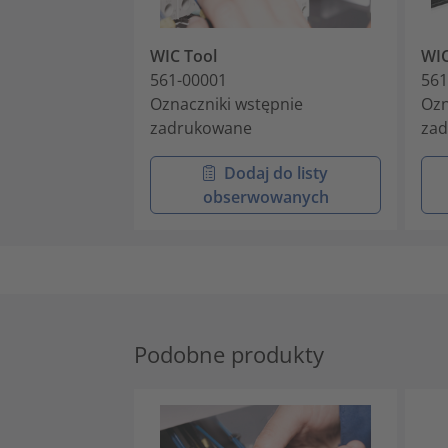
WIC Tool
WI
561-00001
561
Oznaczniki wstępnie
Ozn
zadrukowane
za
Dodaj do listy
obserwowanych
Podobne produkty