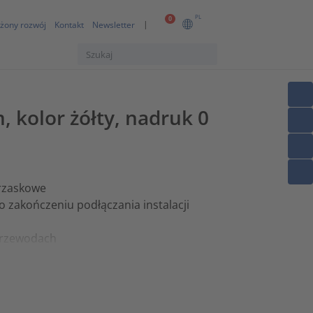
PL
0
żony rozwój
Kontakt
Newsletter
 kolor żółty, nadruk 0
trzaskowe
 zakończeniu podłączania instalacji
 przewodach