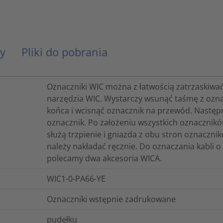
y
Pliki do pobrania
Oznaczniki WIC można z łatwością zatrzaskiwać
narzędzia WIC. Wystarczy wsunąć taśmę z ozna
końca i wcisnąć oznacznik na przewód. Następni
oznacznik. Po założeniu wszystkich oznacznikó
służą trzpienie i gniazda z obu stron oznaczn
należy nakładać ręcznie. Do oznaczania kabli 
polecamy dwa akcesoria WICA.
WIC1-0-PA66-YE
Oznaczniki wstępnie zadrukowane
pudełku