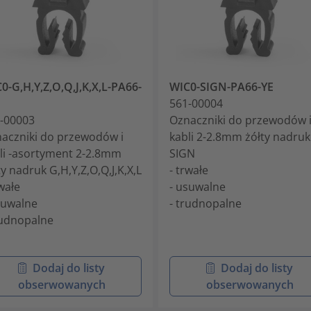
0-G,H,Y,Z,O,Q,J,K,X,L-PA66-
WIC0-SIGN-PA66-YE
561-00004
-00003
Oznaczniki do przewodów 
aczniki do przewodów i
kabli 2-2.8mm żółty nadruk
li -asortyment 2-2.8mm
SIGN
ty nadruk G,H,Y,Z,O,Q,J,K,X,L
- trwałe
rwałe
- usuwalne
suwalne
- trudnopalne
rudnopalne
Dodaj do listy
Dodaj do listy
obserwowanych
obserwowanych