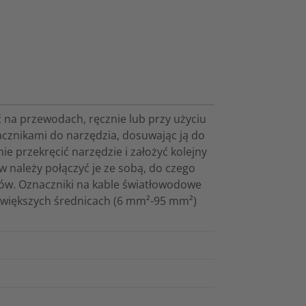
 na przewodach, ręcznie lub przy użyciu
cznikami do narzędzia, dosuwając ją do
e przekręcić narzędzie i założyć kolejny
w należy połączyć je ze sobą, do czego
ików. Oznaczniki na kable światłowodowe
o większych średnicach (6 mm²-95 mm²)