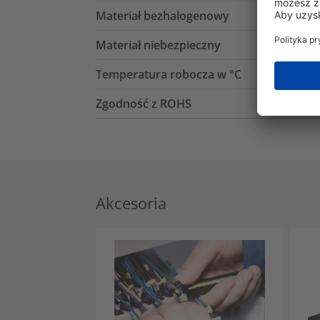
Materiał bezhalogenowy
Materiał niebezpieczny
Temperatura robocza w °C
Zgodność z ROHS
Akcesoria