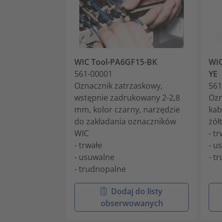
WIC Tool-PA6GF15-BK
WIC
561-00001
YE
Oznacznik zatrzaskowy,
561
wstępnie zadrukowany 2-2,8
Ozn
mm, kolor czarny, narzędzie
kab
do zakładania oznaczników
żół
WIC
- t
- trwałe
- u
- usuwalne
- t
- trudnopalne
Dodaj do listy
obserwowanych