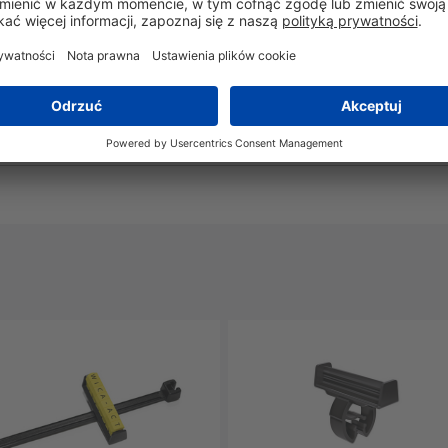
Tak
Nie
-40°C do +85°C
Tak