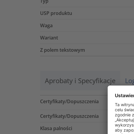
Typ
USP produktu
Waga
Wariant
Z polem tekstowym
Aprobaty i Specyfikacje
Lo
Certyfikaty/Dopuszczenia
Certyfikaty/Dopuszczenia
Klasa palności