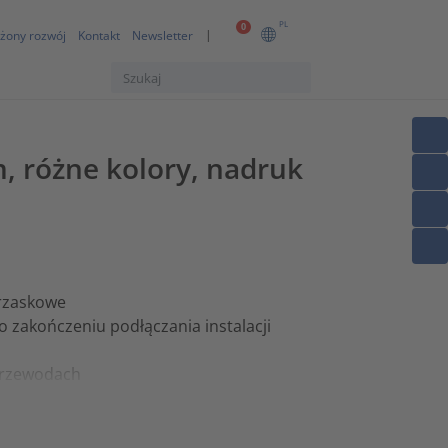
PL
0
żony rozwój
Kontakt
Newsletter
, różne kolory, nadruk
trzaskowe
 zakończeniu podłączania instalacji
 przewodach