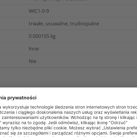
WIC1-0-9
trwałe, usuwalne, trudnopalne
0.000155
kg
Inne
Nie
gistyka i opakowania
Więcej informacji
EN 60062, IEC 304