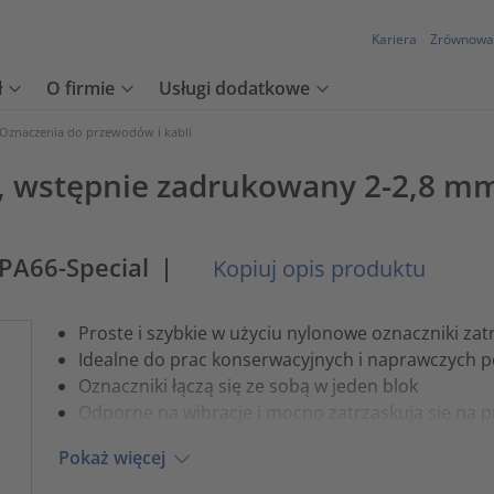
Kariera
Zrównowa
ł
O firmie
Usługi dodatkowe
Oznaczenia do przewodów i kabli
, wstępnie zadrukowany 2-2,8 mm
-PA66-Special
|
Kopiuj opis produktu
Proste i szybkie w użyciu nylonowe oznaczniki za
Idealne do prac konserwacyjnych i naprawczych po
Oznaczniki łączą się ze sobą w jeden blok
Odporne na wibracje i mocno zatrzaskują się na
Pokaż więcej