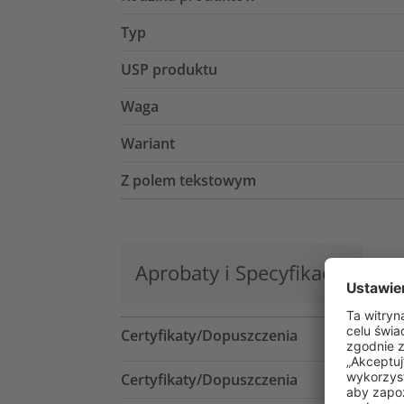
Typ
USP produktu
Waga
Wariant
Z polem tekstowym
Aprobaty i Specyfikacje
Lo
Certyfikaty/Dopuszczenia
Certyfikaty/Dopuszczenia