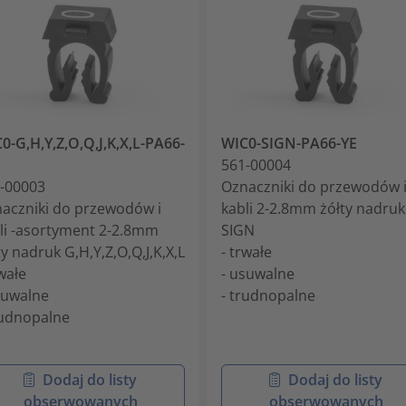
0-G,H,Y,Z,O,Q,J,K,X,L-PA66-
WIC0-SIGN-PA66-YE
561-00004
-00003
Oznaczniki do przewodów 
aczniki do przewodów i
kabli 2-2.8mm żółty nadruk
li -asortyment 2-2.8mm
SIGN
ty nadruk G,H,Y,Z,O,Q,J,K,X,L
- trwałe
rwałe
- usuwalne
suwalne
- trudnopalne
rudnopalne
Dodaj do listy
Dodaj do listy
obserwowanych
obserwowanych