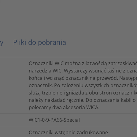
y
Pliki do pobrania
Oznaczniki WIC można z łatwością zatrzaskiwać
narzędzia WIC. Wystarczy wsunąć taśmę z ozna
końca i wcisnąć oznacznik na przewód. Następni
oznacznik. Po założeniu wszystkich oznacznikó
służą trzpienie i gniazda z obu stron oznaczn
należy nakładać ręcznie. Do oznaczania kabli 
polecamy dwa akcesoria WICA.
WIC1-0-9-PA66-Special
Oznaczniki wstępnie zadrukowane