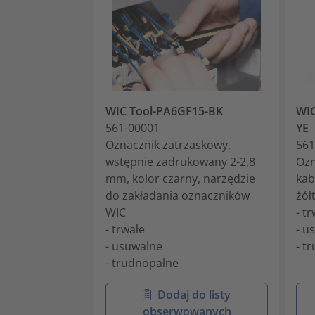
WIC Tool-PA6GF15-BK
WIC
561-00001
YE
Oznacznik zatrzaskowy,
561
wstępnie zadrukowany 2-2,8
Ozn
mm, kolor czarny, narzędzie
kab
do zakładania oznaczników
żół
WIC
- t
- trwałe
- u
- usuwalne
- t
- trudnopalne
Dodaj do listy
obserwowanych