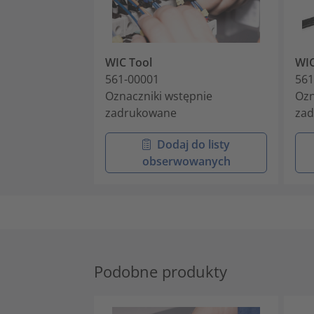
WIC Tool
WI
561-00001
561
Oznaczniki wstępnie
Ozn
zadrukowane
za
Dodaj do listy
obserwowanych
Podobne produkty