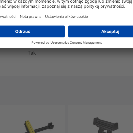
UL 94 V0
Tak
Nie
-40°C do +85°C
Tak