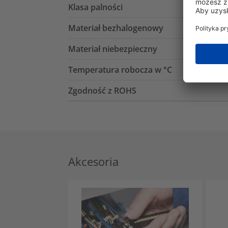
Klasa palności
Materiał bezhalogenowy
Materiał niebezpieczny
Temperatura robocza w °C
Zgodność z ROHS
Akcesoria