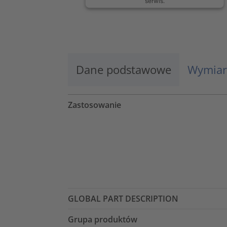
serwis.
Więcej informacji
Zaakceptuj
Dane podstawowe
Wymiar
powered by
Usercentrics Consent
Management Platform
Zastosowanie
GLOBAL PART DESCRIPTION
Grupa produktów