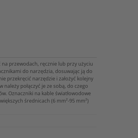
 na przewodach, ręcznie lub przy użyciu
cznikami do narzędzia, dosuwając ją do
e przekręcić narzędzie i założyć kolejny
w należy połączyć je ze sobą, do czego
ików. Oznaczniki na kable światłowodowe
o większych średnicach (6 mm²-95 mm²)