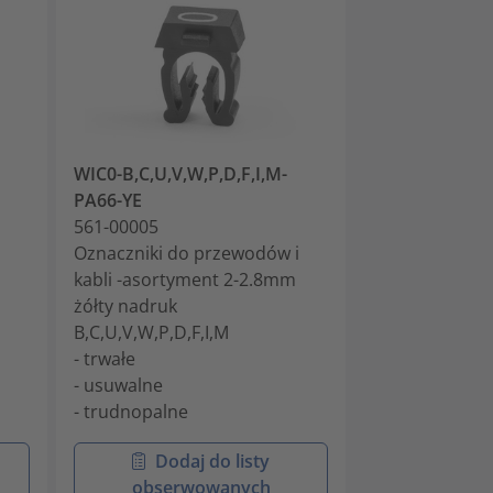
WIC0-B,C,U,V,W,P,D,F,I,M-
WIC0-A-PA66-
PA66-YE
561-00014
i
561-00005
Oznaczniki do
Oznaczniki do przewodów i
kabli 2-2.8mm 
kabli -asortyment 2-2.8mm
- trwałe
żółty nadruk
- usuwalne
B,C,U,V,W,P,D,F,I,M
- trudnopalne
- trwałe
- usuwalne
- trudnopalne
Dodaj do listy
Doda
obserwowanych
obser