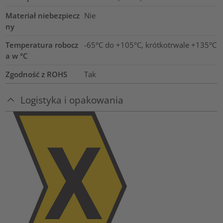
Materiał niebezpiecz
Nie
ny
Temperatura robocz
-65°C do +105°C, krótkotrwale +135°C
a w °C
Zgodność z ROHS
Tak
Logistyka i opakowania