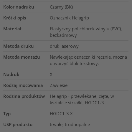
Kolor nadruku
Czarny (BK)
Krótki opis
Oznacznik Helagrip
Materiał
Elastyczny polichlorek winylu (PVC),
bezkadmowy
Metoda druku
druk laserowy
Metoda montażu
Nawlekając oznaczniki ręcznie, można
utworzyć blok tekstowy.
Nadruk
X
Rodzaj mocowania
Zawiesie
Rodzina produktów
Helagrip - przewlekane, cięte, w
kształcie strzałki, HGDC1-3
Typ
HGDC1-3 X
USP produktu
trwałe, trudnopalne