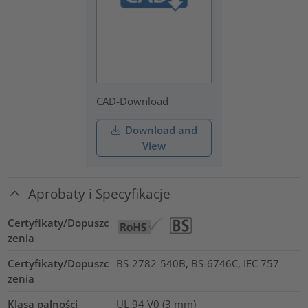
CAD-Download
Download and
View
Aprobaty i Specyfikacje
Certyfikaty/Dopuszc
zenia
Certyfikaty/Dopuszc
BS-2782-540B, BS-6746C, IEC 757
zenia
Klasa palności
UL 94 V0 (3 mm)