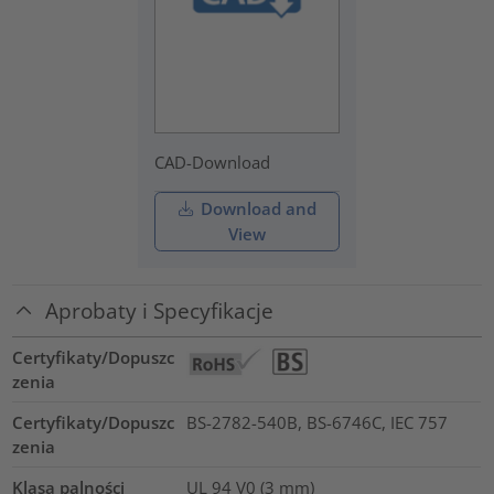
CAD-Download
Download and
View
Aprobaty i Specyfikacje
Certyfikaty/Dopuszc
zenia
Certyfikaty/Dopuszc
BS-2782-540B, BS-6746C, IEC 757
zenia
Klasa palności
UL 94 V0 (3 mm)