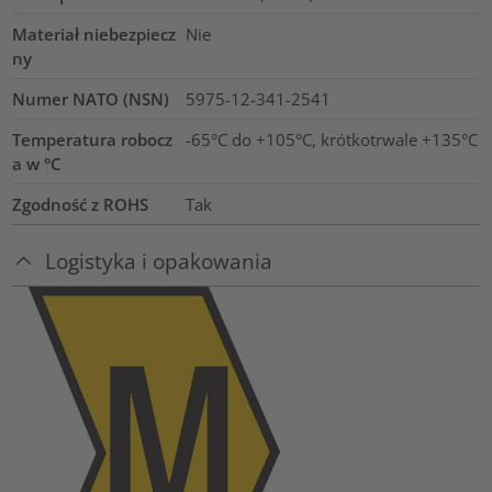
Materiał niebezpiecz
Nie
ny
Numer NATO (NSN)
5975-12-341-2541
Temperatura robocz
-65°C do +105°C, krótkotrwale +135°C
a w °C
Zgodność z ROHS
Tak
Logistyka i opakowania