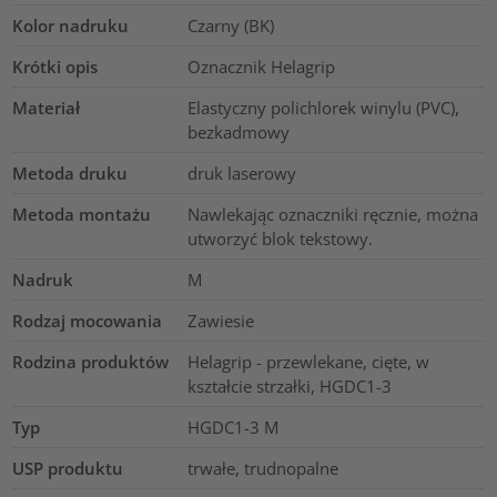
Kolor nadruku
Czarny (BK)
Krótki opis
Oznacznik Helagrip
Materiał
Elastyczny polichlorek winylu (PVC),
bezkadmowy
Metoda druku
druk laserowy
Metoda montażu
Nawlekając oznaczniki ręcznie, można
utworzyć blok tekstowy.
Nadruk
M
Rodzaj mocowania
Zawiesie
Rodzina produktów
Helagrip - przewlekane, cięte, w
kształcie strzałki, HGDC1-3
Typ
HGDC1-3 M
USP produktu
trwałe, trudnopalne