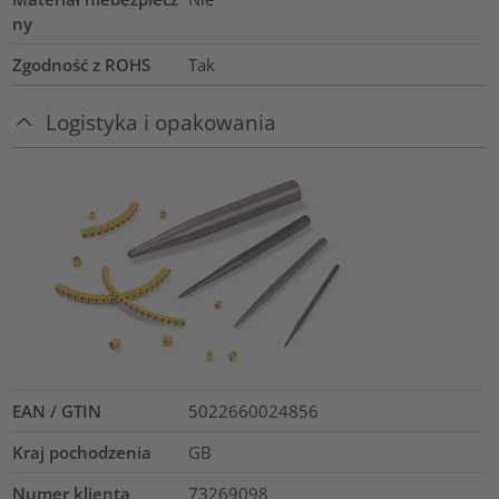
ny
Zgodność z ROHS
Tak
Logistyka i opakowania
EAN / GTIN
5022660024856
Kraj pochodzenia
GB
Numer klienta
73269098