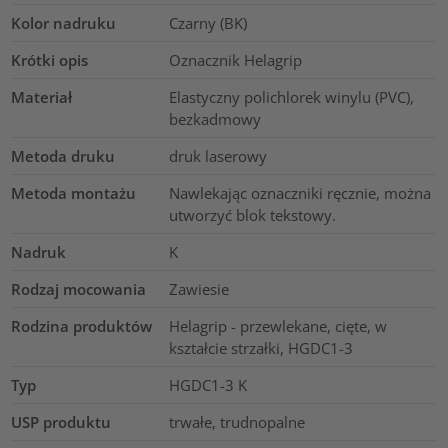
Kolor nadruku
Czarny (BK)
Krótki opis
Oznacznik Helagrip
Materiał
Elastyczny polichlorek winylu (PVC),
bezkadmowy
Metoda druku
druk laserowy
Metoda montażu
Nawlekając oznaczniki ręcznie, można
utworzyć blok tekstowy.
Nadruk
K
Rodzaj mocowania
Zawiesie
Rodzina produktów
Helagrip - przewlekane, cięte, w
kształcie strzałki, HGDC1-3
Typ
HGDC1-3 K
USP produktu
trwałe, trudnopalne