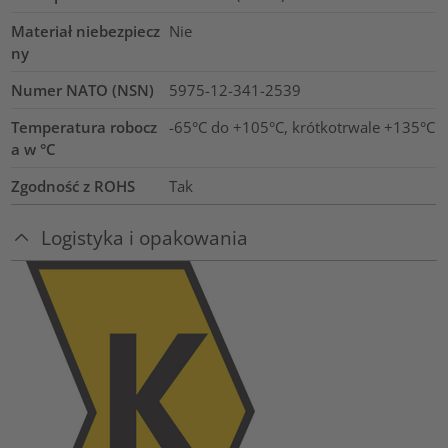
Materiał niebezpiecz
Nie
ny
Numer NATO (NSN)
5975-12-341-2539
Temperatura robocz
-65°C do +105°C, krótkotrwale +135°C
a w °C
Zgodność z ROHS
Tak
Logistyka i opakowania