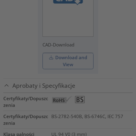
CAD-Download
Download and
View
Aprobaty i Specyfikacje
Certyfikaty/Dopuszc
zenia
Certyfikaty/Dopuszc
BS-2782-540B, BS-6746C, IEC 757
zenia
Klasa palności
UL 94 V0 (3 mm)