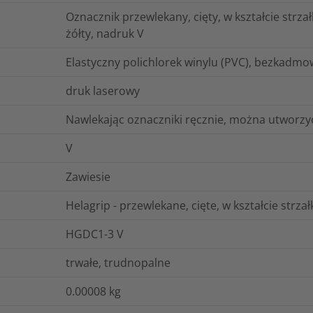
Oznacznik przewlekany, cięty, w kształcie strz
żółty, nadruk V
Elastyczny polichlorek winylu (PVC), bezkadmo
druk laserowy
Nawlekając oznaczniki ręcznie, można utworzyć
V
Zawiesie
Helagrip - przewlekane, cięte, w kształcie strza
HGDC1-3 V
trwałe, trudnopalne
0.00008
kg