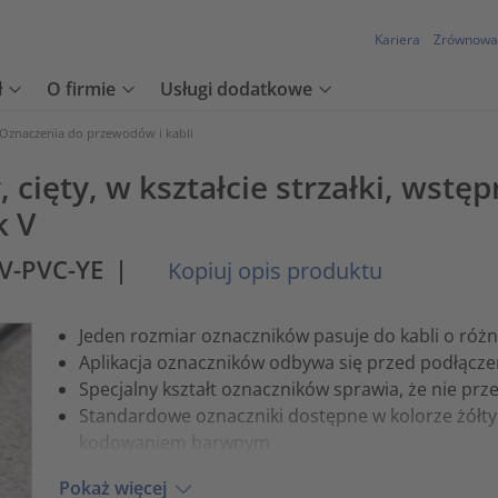
Kariera
Zrównowa
ł
O firmie
Usługi dodatkowe
Oznaczenia do przewodów i kabli
cięty, w kształcie strzałki, wstę
k V
V-PVC-YE
|
Kopiuj opis produktu
Jeden rozmiar oznaczników pasuje do kabli o róż
Aplikacja oznaczników odbywa się przed podłąc
Specjalny kształt oznaczników sprawia, że nie prz
Standardowe oznaczniki dostępne w kolorze żółty
kodowaniem barwnym
Pokaż więcej