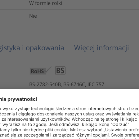
W formie rolki
Nie
gistyka i opakowania
Więcej informacji
BS-2782-540B, BS-6746C, IEC 757
UL 94 V0 (3 mm)
Nie
5975-99-765-2599
-65°C do +105°C, krótkotrwale +135°C