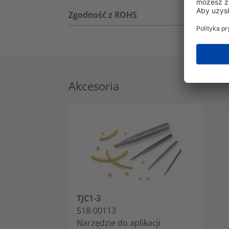
Zgodność z ROHS
Akcesoria
TJC1-3
518-00113
Narzędzie do aplikacji