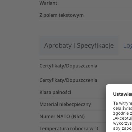
Wariant
Z polem tekstowym
Aprobaty i Specyfikacje
Lo
Certyfikaty/Dopuszczenia
Certyfikaty/Dopuszczenia
Klasa palności
Materiał niebezpieczny
Numer NATO (NSN)
Temperatura robocza w °C