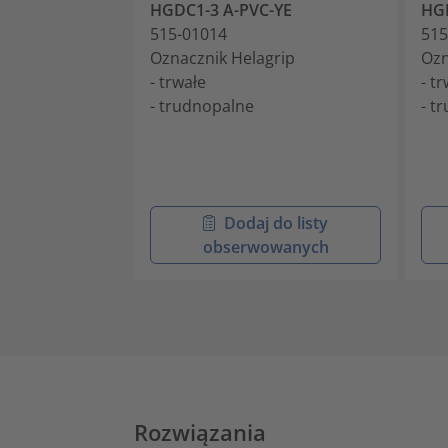
HGDC1-3 A-PVC-YE
HGD
515-01014
515
Oznacznik Helagrip
Ozn
- trwałe
- t
- trudnopalne
- t
Dodaj do listy
obserwowanych
Rozwiązania