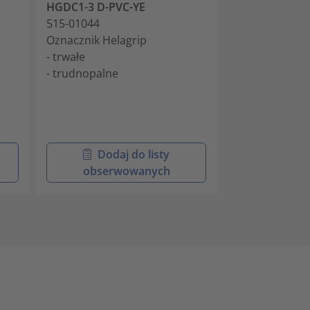
HGDC1-3 D-PVC-YE
HGDC1-3 E-PV
515-01044
515-01054
Oznacznik Helagrip
Oznacznik prze
- trwałe
w kształcie str
- trudnopalne
zadrukowany 1
żółty, nadruk 
- trwałe
- trudnopalne
Dodaj do listy
Doda
obserwowanych
obser