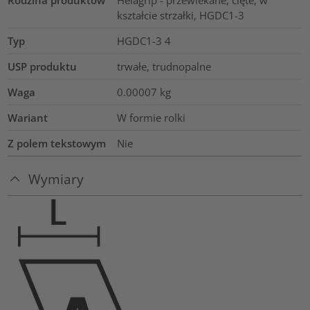
Rodzina produktów
Helagrip - przewlekane, cięte, w
kształcie strzałki, HGDC1-3
Typ
HGDC1-3 4
USP produktu
trwałe, trudnopalne
Waga
0.00007
kg
Wariant
W formie rolki
Z polem tekstowym
Nie
Wymiary