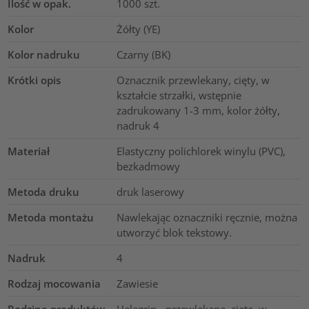
Ilość w opak.
1000
szt.
Kolor
Żółty (YE)
Kolor nadruku
Czarny (BK)
Krótki opis
Oznacznik przewlekany, cięty, w
kształcie strzałki, wstępnie
zadrukowany 1-3 mm, kolor żółty,
nadruk 4
Materiał
Elastyczny polichlorek winylu (PVC),
bezkadmowy
Metoda druku
druk laserowy
Metoda montażu
Nawlekając oznaczniki ręcznie, można
utworzyć blok tekstowy.
Nadruk
4
Rodzaj mocowania
Zawiesie