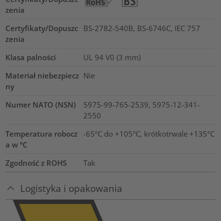
zenia
Certyfikaty/Dopuszc
BS-2782-540B, BS-6746C, IEC 757
zenia
Klasa palności
UL 94 V0 (3 mm)
Materiał niebezpiecz
Nie
ny
Numer NATO (NSN)
5975-99-765-2539, 5975-12-341-
2550
Temperatura robocz
-65°C do +105°C, krótkotrwale +135°C
a w °C
Zgodność z ROHS
Tak
Logistyka i opakowania