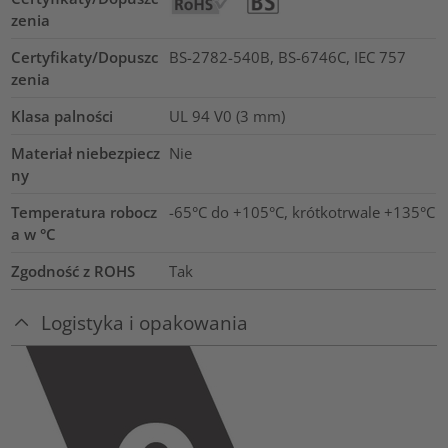
zenia
Certyfikaty/Dopuszc
BS-2782-540B, BS-6746C, IEC 757
zenia
Klasa palności
UL 94 V0 (3 mm)
Materiał niebezpiecz
Nie
ny
Temperatura robocz
-65°C do +105°C, krótkotrwale +135°C
a w °C
Zgodność z ROHS
Tak
Logistyka i opakowania