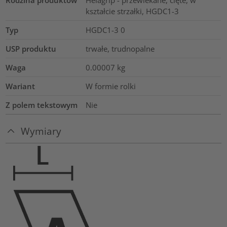
Rodzina produktów
Helagrip - przewlekane, cięte, w
kształcie strzałki, HGDC1-3
Typ
HGDC1-3 0
USP produktu
trwałe, trudnopalne
Waga
0.00007
kg
Wariant
W formie rolki
Z polem tekstowym
Nie
Wymiary