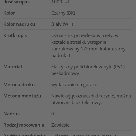
Ilość w opak.
1000
szt.
Kolor
Czarny (BK)
Kolor nadruku
Biały (WH)
Krótki opis
Oznacznik przewlekany, cięty, w
kształcie strzałki, wstępnie
zadrukowany 1-3 mm, kolor czarny,
nadruk 0
Materiał
Elastyczny polichlorek winylu (PVC),
bezkadmowy
Metoda druku
wytłaczanie na gorąco
Metoda montażu
Nawlekając oznaczniki ręcznie, można
utworzyć blok tekstowy.
Nadruk
0
Rodzaj mocowania
Zawiesie