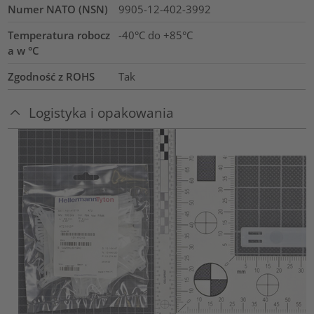
Numer NATO (NSN)
9905-12-402-3992
Temperatura robocz
-40°C do +85°C
a w °C
Zgodność z ROHS
Tak
Logistyka i opakowania