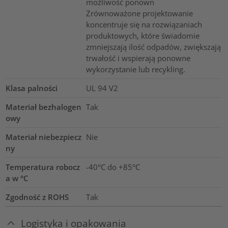
możliwość ponown
Zrównoważone projektowanie
koncentruje się na rozwiązaniach
produktowych, które świadomie
zmniejszają ilość odpadów, zwiększają
trwałość i wspierają ponowne
wykorzystanie lub recykling.
Klasa palności
UL 94 V2
Materiał bezhalogen
Tak
owy
Materiał niebezpiecz
Nie
ny
Temperatura robocz
-40°C do +85°C
a w °C
Zgodność z ROHS
Tak
Logistyka i opakowania