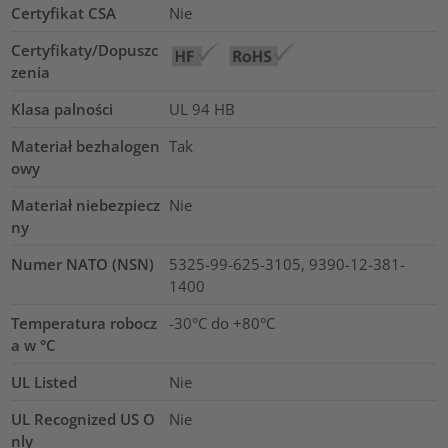
Certyfikat CSA
Nie
Certyfikaty/Dopuszc
zenia
Klasa palności
UL 94 HB
Materiał bezhalogen
Tak
owy
Materiał niebezpiecz
Nie
ny
Numer NATO (NSN)
5325-99-625-3105, 9390-12-381-
1400
Temperatura robocz
-30°C do +80°C
a w °C
UL Listed
Nie
UL Recognized US O
Nie
nly