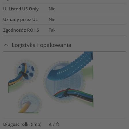
Ul Listed US Only
Nie
Uznany przez UL
Nie
Zgodność z ROHS
Tak
Logistyka i opakowania
Długość rolki (imp)
9.7
ft