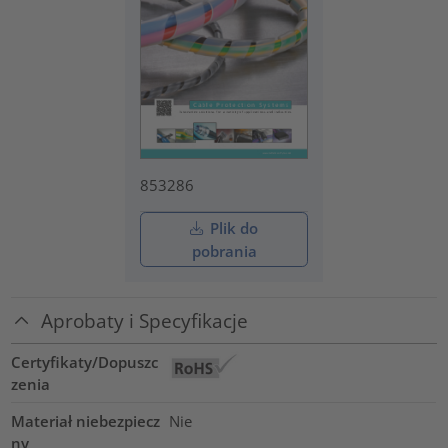
853286
Plik do
pobrania
Aprobaty i Specyfikacje
Certyfikaty/Dopuszc
zenia
Materiał niebezpiecz
Nie
ny