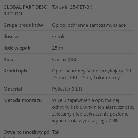
GLOBAL PART DESC
Twist-In 25-PET-BK
RIPTION
Grupa produktów
Oploty ochronne samozamykające
Ilość w
szpuli
Ilość w opak.
25
m
Kolor
Czarny (BK)
Krótki opis
Oplot ochronny samozamykający, 19 -
25 mm, PET, 25 m, kolor czarny
Materiał
Poliester (PET)
Metoda montażu
W celu zapewnienia optymalnej
ochrony kabli, w tym ich elastyczności,
zalecamy nieprzekraczanie poziomu
wypełnienia wynoszącego 75%.
Otwarte (możliwy pó
Tak