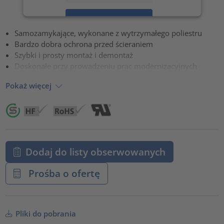
Zaakceptuj
Samozamykające, wykonane z wytrzymałego poliestru
powered by
Usercentrics Consent Management Platform
Bardzo dobra ochrona przed ścieraniem
Szybki i prosty montaż i demontaż
Doskonałe przy prowadzeniu prac modernizacyjnych
Pokaż więcej
Dodaj do listy obserwowanych
Prośba o ofertę
Pliki do pobrania