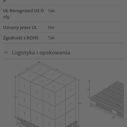
UL Recognized US O
Tak
nly
Uznany przez UL
Nie
Zgodność z ROHS
Tak
Logistyka i opakowania