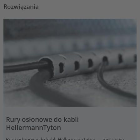
Rozwiązania
Rury osłonowe do kabli
HellermannTyton
Rury osłonowe do kabli HellermannTyton — metalowe,