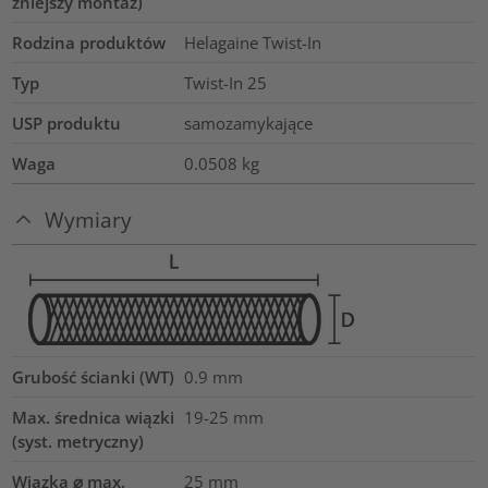
źniejszy montaż)
Rodzina produktów
Helagaine Twist-In
Typ
Twist-In 25
USP produktu
samozamykające
Waga
0.0508
kg
Wymiary
Grubość ścianki (WT)
0.9
mm
Max. średnica wiązki
19-25
mm
(syst. metryczny)
Wiązka ⌀ max.
25
mm