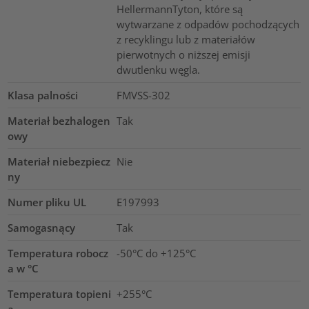
HellermannTyton, które są
wytwarzane z odpadów pochodzących
z recyklingu lub z materiałów
pierwotnych o niższej emisji
dwutlenku węgla.
Klasa palności
FMVSS-302
Materiał bezhalogen
Tak
owy
Materiał niebezpiecz
Nie
ny
Numer pliku UL
E197993
Samogasnący
Tak
Temperatura robocz
-50°C do +125°C
a w °C
Temperatura topieni
+255°C
a