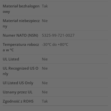
Materiał bezhalogen
Tak
owy
Materiał niebezpiecz
Nie
ny
Numer NATO (NSN)
5325-99-721-0027
Temperatura robocz
-30°C do +80°C
a w °C
UL Listed
Nie
UL Recognized US O
Nie
nly
Ul Listed US Only
Nie
Uznany przez UL
Nie
Zgodność z ROHS
Tak