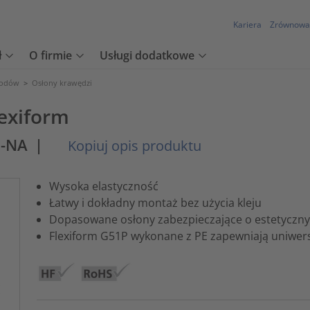
Kariera
Zrównowa
ł
O firmie
Usługi dodatkowe
wodów
>
Osłony krawędzi
exiform
E-NA
|
Kopiuj opis produktu
Wysoka elastyczność
Łatwy i dokładny montaż bez użycia kleju
Dopasowane osłony zabezpieczające o estetyczn
Flexiform G51P wykonane z PE zapewniają uniwer