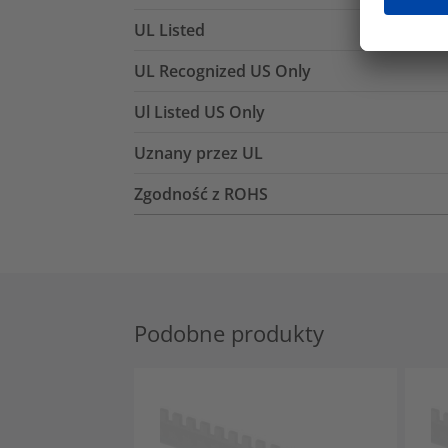
UL Listed
UL Recognized US Only
Ul Listed US Only
Uznany przez UL
Zgodność z ROHS
Podobne produkty