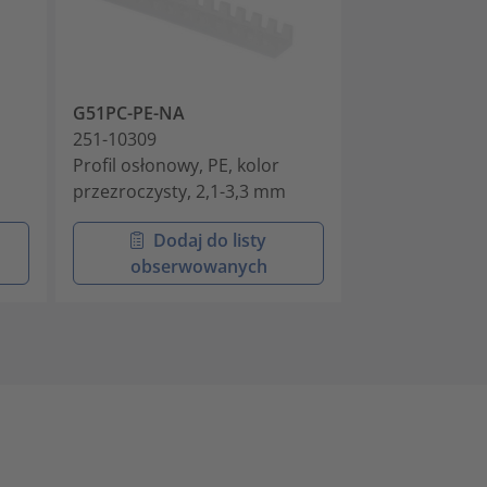
G51PC-PE-NA
G51PD-PE-NA
251-10309
251-10409
Profil osłonowy, PE, kolor
Profil osłonowy
przezroczysty, 2,1-3,3 mm
przezroczysty,
Dodaj do listy
Doda
obserwowanych
obser