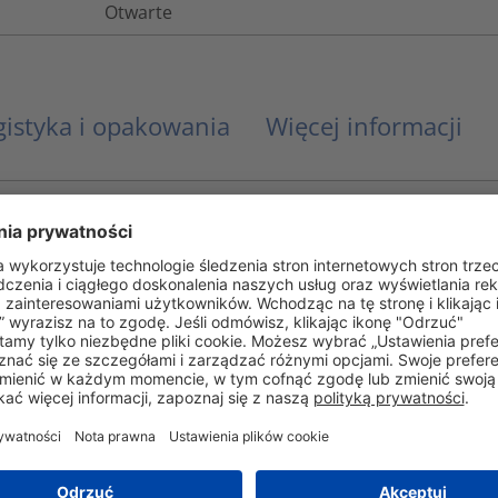
Otwarte
gistyka i opakowania
Więcej informacji
Nie
Nie
UL 94 HB
Tak
Nie
-30°C do +80°C