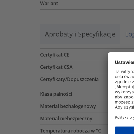
Wariant
Aprobaty i Specyfikacje
Lo
Certyfikat CE
Certyfikat CSA
Certyfikaty/Dopuszczenia
Klasa palności
Materiał bezhalogenowy
Materiał niebezpieczny
Temperatura robocza w °C