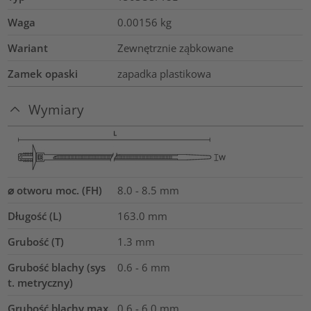
Waga
0.00156
kg
Wariant
Zewnętrznie ząbkowane
Zamek opaski
zapadka plastikowa
Wymiary
⌀ otworu moc. (FH)
8.0 - 8.5 mm
Długość (L)
163.0
mm
Grubość (T)
1.3
mm
Grubość blachy (sys
0.6 - 6 mm
t. metryczny)
Grubość blachy max.
0.6 - 6.0
mm