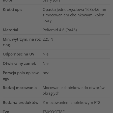
Kolor
Szary (GY)
Krótki opis
Opaska jednoczęściowa 163x4,6 mm,
z mocowaniem choinkowym, kolor
szary
Materiał
Poliamid 4.6 (PA46)
Min. wytrzym. na roz
225
N
ciąg.
Odporność na UV
Nie
Otwieralny zamek
Nie
Pozycja pola opisow
bez
ego
Rodzaj mocowania
Mocowanie choinkowe do otworów
okrągłych
Rodzina produktów
Z mocowaniem choinkowym FT8
Typ
T50SOSFT8E