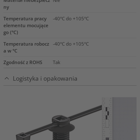
ny
Temperatura pracy
-40°C do +105°C
elementu mocujące
go (°C)
Temperatura robocz
-40°C do +105°C
a w °C
Zgodność z ROHS
Tak
Logistyka i opakowania