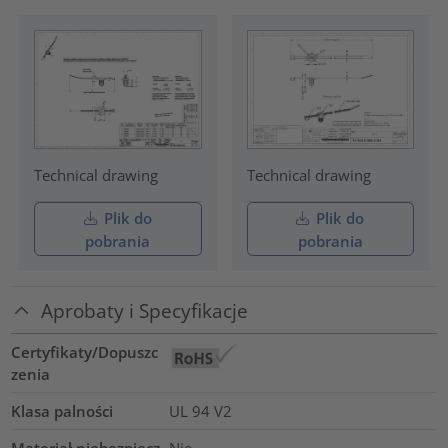
Technical drawing
Technical drawing
Plik do
Plik do
pobrania
pobrania
Aprobaty i Specyfikacje
Certyfikaty/Dopuszc
zenia
Klasa palności
UL 94 V2
Materiał niebezpiecz
Nie