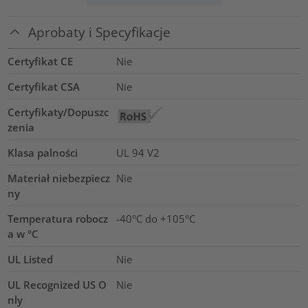
Aprobaty i Specyfikacje
Certyfikat CE
Nie
Certyfikat CSA
Nie
Certyfikaty/Dopuszc
zenia
Klasa palności
UL 94 V2
Materiał niebezpiecz
Nie
ny
Temperatura robocz
-40°C do +105°C
a w °C
UL Listed
Nie
UL Recognized US O
Nie
nly