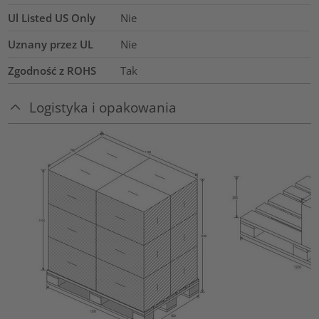
Ul Listed US Only
Nie
Uznany przez UL
Nie
Zgodność z ROHS
Tak
Logistyka i opakowania