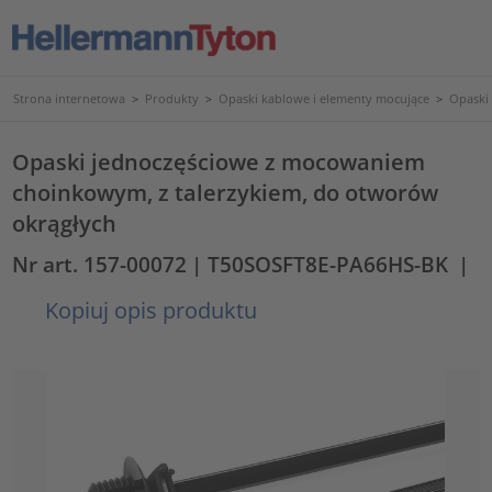
Strona internetowa
>
Produkty
>
Opaski kablowe i elementy mocujące
>
Opaski
Opaski jednoczęściowe z mocowaniem
choinkowym, z talerzykiem, do otworów
okrągłych
Nr art. 157-00072
| T50SOSFT8E-PA66HS-BK
|
Kopiuj opis produktu