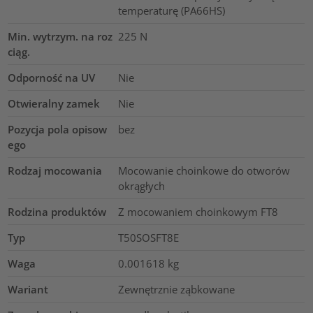
temperaturę (PA66HS)
Min. wytrzym. na roz
225
N
ciąg.
Odporność na UV
Nie
Otwieralny zamek
Nie
Pozycja pola opisow
bez
ego
Rodzaj mocowania
Mocowanie choinkowe do otworów
okrągłych
Rodzina produktów
Z mocowaniem choinkowym FT8
Typ
T50SOSFT8E
Waga
0.001618
kg
Wariant
Zewnętrznie ząbkowane