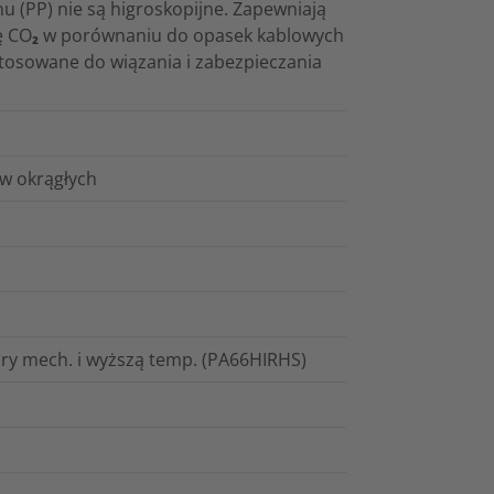
u (PP) nie są higroskopijne. Zapewniają
ę CO₂ w porównaniu do opasek kablowych
tosowane do wiązania i zabezpieczania
w okrągłych
ary mech. i wyższą temp. (PA66HIRHS)