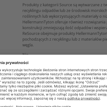
Produkty z kategorii Source są wytwarzane z 
recyklingu odpadów lub ze środowisk morskic
roślinnych lub wykorzystujących materiały o ni
HellermannTyton oferuje również rozwiązania p
konstrukcji zmniejszają ilość odpadów i wspi
ReSource obejmuje produkty HellermannTyton
pochodzących z recyklingu lub z materiałów pi
węgla.
Nie
-40°C do +110°C, (3000 h)
Tak