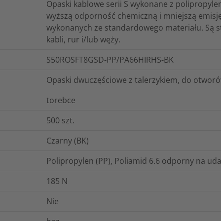
Opaski kablowe serii S wykonane z polipropylen
wyższą odporność chemiczną i mniejszą emisj
wykonanych ze standardowego materiału. Są s
kabli, rur i/lub węży.
S50ROSFT8GSD-PP/PA66HIRHS-BK
Opaski dwuczęściowe z talerzykiem, do otworó
torebce
500
szt.
Czarny (BK)
Polipropylen (PP), Poliamid 6.6 odporny na ud
185
N
Nie