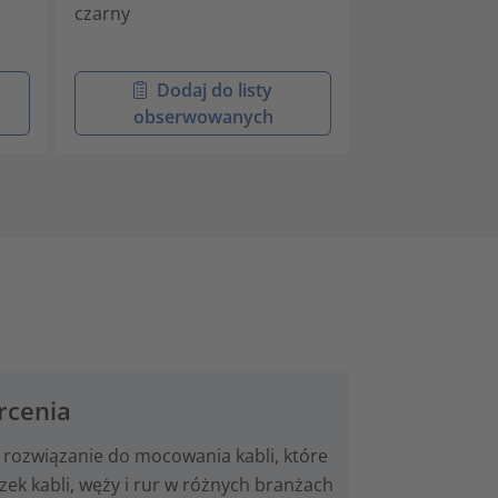
czarny
szary
Dodaj do listy
Doda
obserwowanych
obser
rcenia
 rozwiązanie do mocowania kabli, które
k kabli, węży i rur w różnych branżach