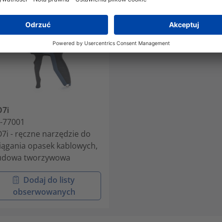
7i
-77001
7i - ręczne narzędzie do
iągania opasek kablowych,
udowa tworzywowa
Dodaj do listy
obserwowanych