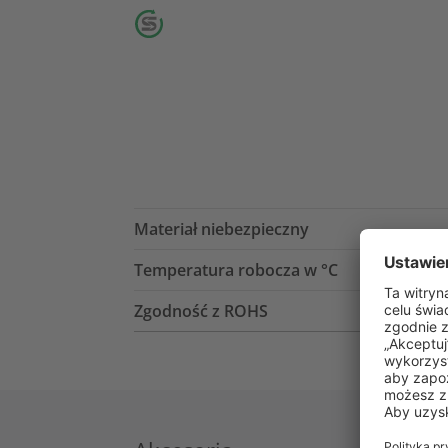
Materiał niebezpieczny
Temperatura robocza w °C
Zgodność z ROHS