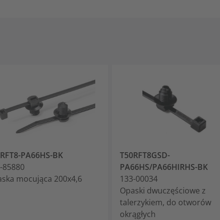
0RFT8-PA66HS-BK
T50RFT8GSD-
-85880
PA66HS/PA66HIRHS-BK
ska mocująca 200x4,6
133-00034
Opaski dwuczęściowe z
talerzykiem, do otworów
okrągłych