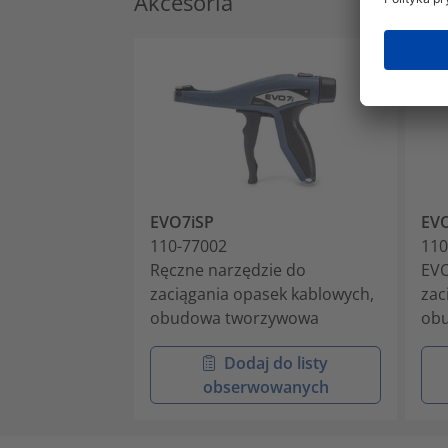
Akcesoria
EVO7iSP
EVO
110-77002
110
Ręczne narzędzie do
EVO
zaciągania opasek kablowych,
zac
obudowa tworzywowa
ob
Dodaj do listy
obserwowanych