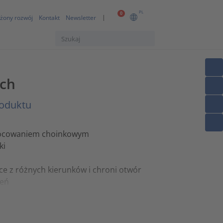
PL
0
żony rozwój
Kontakt
Newsletter
ych
roduktu
mocowaniem choinkowym
ki
ce z różnych kierunków i chroni otwór
zeń