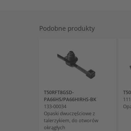
Podobne produkty
T50RFT8GSD-
T5
PA66HS/PA66HIRHS-BK
111
133-00034
Opa
Opaski dwuczęściowe z
talerzykiem, do otworów
okrągłych