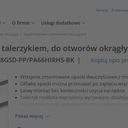
Kariera
Zrównowa
ł
O firmie
Usługi dodatkowe
nty mocujące
>
Opaski kablowe z elementami mocującymi
 talerzykiem, do otworów okrągł
T8GSD-PP/PA66HIRHS-BK
|
Kopiuj opis p
Wstępnie zmontowane opaski dwuczęściowe z 
Główkę opaski można przesuwać po zapięciu wiąz
Łatwy montaż bez konieczności użycia narzędzia
Talerzyk rozkłada naprężenia wyrywające, działają
montażowy przed wnikaniem kurzu i zanieczyszc
Pokaż więcej