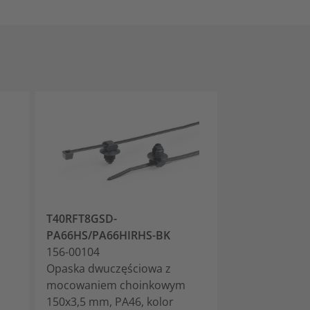
T40RFT8GSD-
T50RFT8GSD-
PA66HS/PA66HIRHS-BK
156-00235
156-00104
Opaska dwucz
Opaska dwuczęściowa z
200x4,6, z m
mocowaniem choinkowym
choinkowym,
150x3,5 mm, PA46, kolor
PA66HS/PA66H