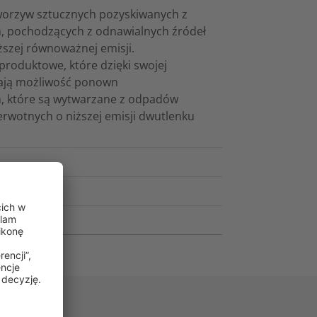
tworzyw sztucznych pozyskiwanych z
h, pochodzących z odnawialnych źródeł
ższej równoważnej emisji.
roduktowe, które dzięki swojej
erają możliwość ponown
, które są wytwarzane z odpadów
erwotnych o niższej emisji dwutlenku