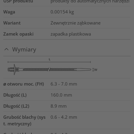
USP produktu
produkty do automatycznych narzędzi
Waga
0.00154
kg
Wariant
Zewnętrznie ząbkowane
Zamek opaski
zapadka plastikowa
Wymiary
⌀ otworu moc. (FH)
6.3 - 7.0 mm
Długość (L)
160.0
mm
Długość (L2)
8.9
mm
Grubość blachy (sys
0.6 - 4.2 mm
t. metryczny)