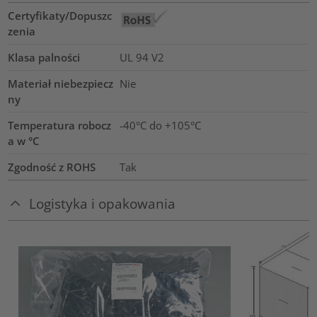
Certyfikaty/Dopuszc
zenia
Klasa palności
UL 94 V2
Materiał niebezpiecz
Nie
ny
Temperatura robocz
-40°C do +105°C
a w °C
Zgodność z ROHS
Tak
Logistyka i opakowania