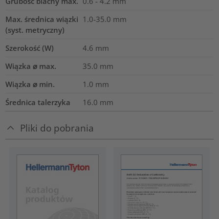
Grubość blachy max.
0.6 - 4.2
mm
Max. średnica wiązki
1.0-35.0
mm
(syst. metryczny)
Szerokość (W)
4.6
mm
Wiązka ⌀ max.
35.0
mm
Wiązka ⌀ min.
1.0
mm
Średnica talerzyka
16.0
mm
Pliki do pobrania