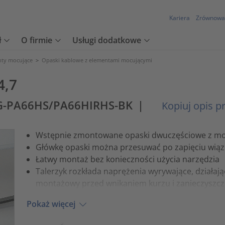
Kariera
Zrównowa
ł
O firmie
Usługi dodatkowe
nty mocujące
>
Opaski kablowe z elementami mocującymi
4,7
LG-PA66HS/PA66HIRHS-BK
|
Kopiuj opis p
Wstępnie zmontowane opaski dwuczęściowe z 
Główkę opaski można przesuwać po zapięciu wiąz
Łatwy montaż bez konieczności użycia narzędzia
Talerzyk rozkłada naprężenia wyrywające, działają
montażowy przed wnikaniem kurzu i zanieczyszc
Pokaż więcej