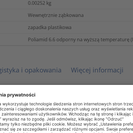
0.00252
kg
Wewnętrznie ząbkowana
zapadka plastikowa
Poliamid 6.6 odporny na wyższą temperaturę 
gistyka i opakowania
Więcej informacji
UL 94 HB
Nie
5975-12-359-0620