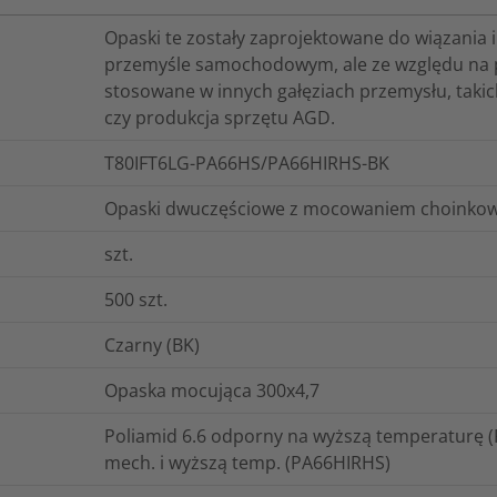
Opaski te zostały zaprojektowane do wiązania
przemyśle samochodowym, ale ze względu na pro
stosowane w innych gałęziach przemysłu, takich
czy produkcja sprzętu AGD.
T80IFT6LG-PA66HS/PA66HIRHS-BK
Opaski dwuczęściowe z mocowaniem choinkowy
szt.
500
szt.
Czarny (BK)
Opaska mocująca 300x4,7
Poliamid 6.6 odporny na wyższą temperaturę (
mech. i wyższą temp. (PA66HIRHS)