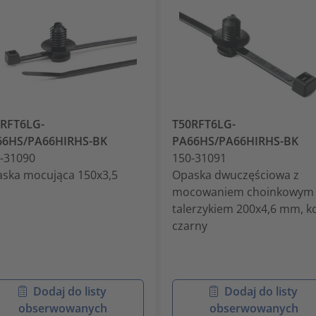
RFT6LG-
T50RFT6LG-
66HS/PA66HIRHS-BK
PA66HS/PA66HIRHS-BK
-31090
150-31091
ska mocująca 150x3,5
Opaska dwuczęściowa z
mocowaniem choinkowym i
talerzykiem 200x4,6 mm, k
czarny
Dodaj do listy
Dodaj do listy
obserwowanych
obserwowanych