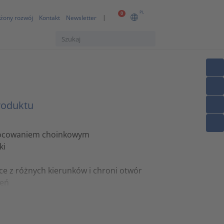
PL
0
żony rozwój
Kontakt
Newsletter
roduktu
mocowaniem choinkowym
ki
ce z różnych kierunków i chroni otwór
zeń