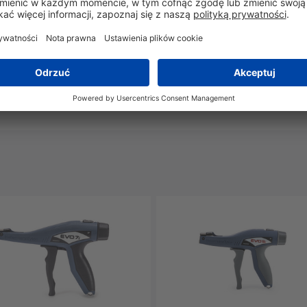
 (°C)
-40°C do +105°C
-40°C do +105°C
Tak