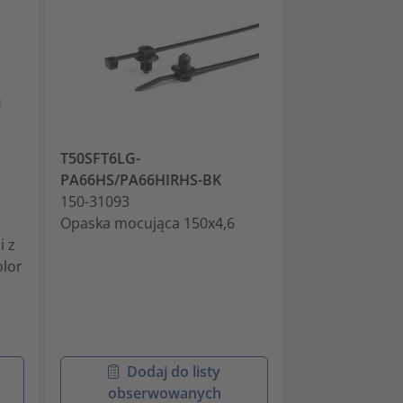
T50SFT6LG-
T30LFT6LG-
PA66HS/PA66HIRHS-BK
PA66HS/PA66
150-31093
150-31097
Opaska mocująca 150x4,6
Opaski dwuczę
 z
mocowaniem c
olor
talerzykiem, 
okrągłych
Dodaj do listy
Doda
obserwowanych
obser