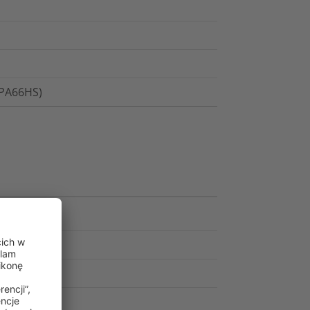
(PA66HS)