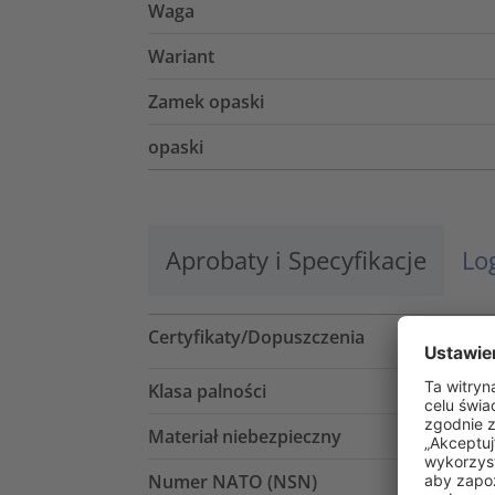
Waga
Wariant
Zamek opaski
opaski
Aprobaty i Specyfikacje
Lo
Certyfikaty/Dopuszczenia
Klasa palności
Materiał niebezpieczny
Numer NATO (NSN)