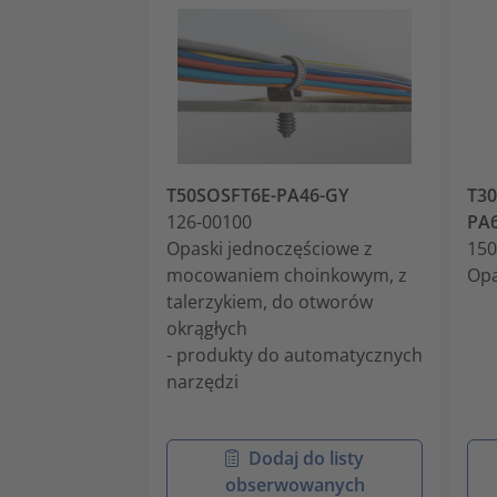
T50SOSFT6E-PA46-GY
T30
126-00100
PA
Opaski jednoczęściowe z
150
mocowaniem choinkowym, z
Opa
talerzykiem, do otworów
okrągłych
- produkty do automatycznych
narzędzi
Dodaj do listy
obserwowanych