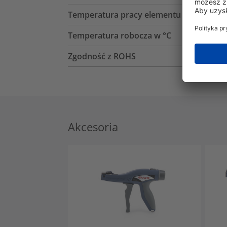
Temperatura pracy elementu mocującego
Temperatura robocza w °C
Zgodność z ROHS
Akcesoria