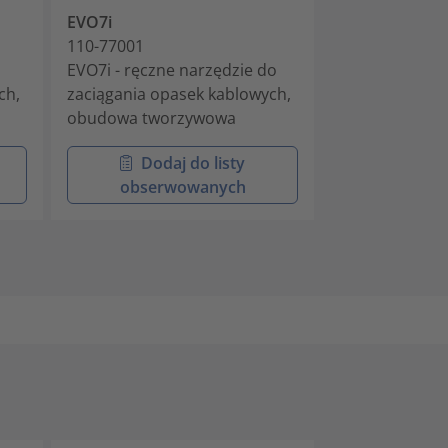
EVO7i
MK7P
110-77001
110-07100
EVO7i - ręczne narzędzie do
Pneumatyczne
ch,
zaciągania opasek kablowych,
montażowe w 
obudowa tworzywowa
tworzywa szt
Dodaj do listy
Doda
obserwowanych
obser