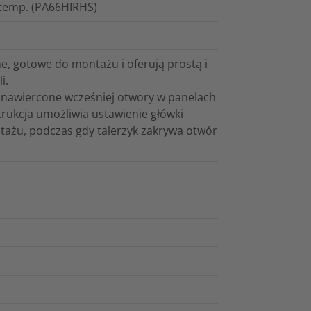
 temp. (PA66HIRHS)
e, gotowe do montażu i oferują prostą i
i.
 nawiercone wcześniej otwory w panelach
ukcja umożliwia ustawienie główki
ntażu, podczas gdy talerzyk zakrywa otwór