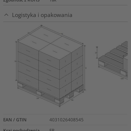
Logistyka i opakowania
EAN / GTIN
4031026408545
Kraj pochodzenia
FR