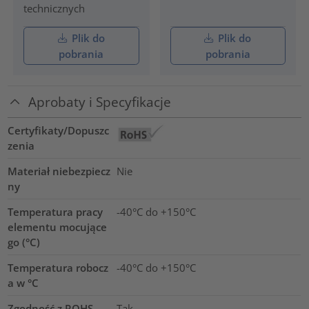
technicznych
Plik do
Plik do
pobrania
pobrania
Aprobaty i Specyfikacje
Certyfikaty/Dopuszc
zenia
Materiał niebezpiecz
Nie
ny
Temperatura pracy
-40°C do +150°C
elementu mocujące
go (°C)
Temperatura robocz
-40°C do +150°C
a w °C
Zgodność z ROHS
Tak