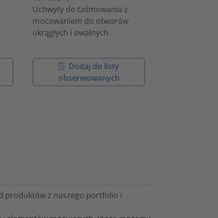
Uchwyty do taśmowania z
Opaski jednoc
mocowaniem do otworów
montowane na
okrągłych i owalnych
Dodaj do listy
Doda
obserwowanych
obser
 produktów z naszego portfolio i