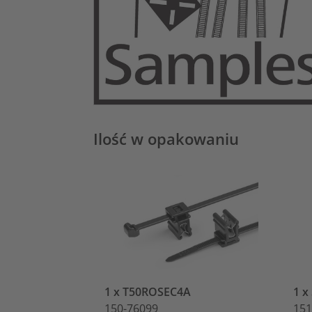
Ilość w opakowaniu
1 x T50ROSEC4A
1 
150-76099
151