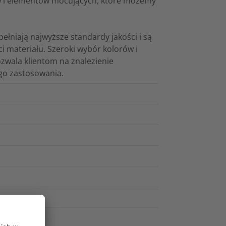
ów i elementów mocujących, które możemy
ełniają najwyższe standardy jakości i są
i materiału. Szeroki wybór kolorów i
wala klientom na znalezienie
go zastosowania.