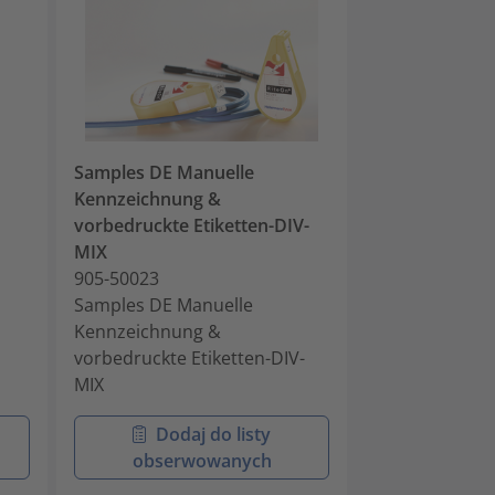
Samples DE Manuelle
Samples ENG 
Kennzeichnung &
Clamp-DIV-BK
vorbedruckte Etiketten-DIV-
905-50036
MIX
Samples ENG R
905-50023
Clamp-DIV-BK
Samples DE Manuelle
Kennzeichnung &
vorbedruckte Etiketten-DIV-
MIX
Dodaj do listy
Doda
obserwowanych
obser