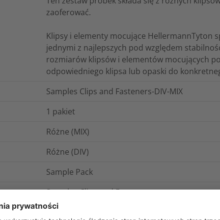
Ten zestaw próbek składa się z różnych klips
zaoferować.
Klipsy i elementy mocujące HellermannTyton sp
jednymi z najlepszych pod względem stabilnośc
rozmiarów klipsów i elementów mocujących poz
odpowiedniego klipsa lub opaski do konkretne
Samples Clips and Fasteners-DIV-MIX
1
pakiet
Różne (MIX)
Różne (DIV)
Sample Pack
Samples Clips and Fasteners
0.176478
kg