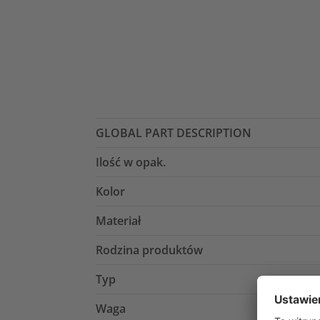
GLOBAL PART DESCRIPTION
Ilość w opak.
Kolor
Materiał
Rodzina produktów
Typ
Waga