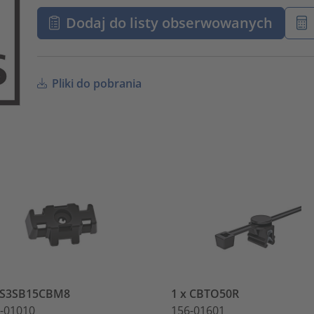
Dodaj do listy obserwowanych
Pliki do pobrania
x S3SB15CBM8
1 x CBTO50R
-01010
156-01601