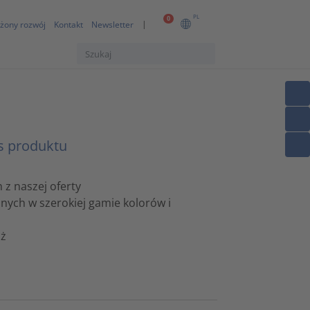
PL
0
żony rozwój
Kontakt
Newsletter
s produktu
z naszej oferty
pnych w szerokiej gamie kolorów i
nż