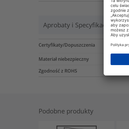
Aprobaty i Specyfikacje
Lo
Certyfikaty/Dopuszczenia
Materiał niebezpieczny
Zgodność z ROHS
Podobne produkty