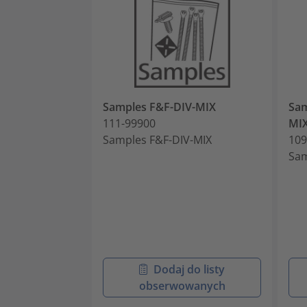
Samples F&F-DIV-MIX
Sam
111-99900
MI
Samples F&F-DIV-MIX
109
Sam
Dodaj do listy
obserwowanych