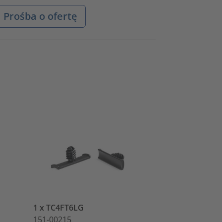
Prośba o ofertę
1 x TC4FT6LG
1 x T50SOSEC
151-00215
148-00200