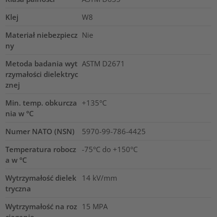
Klej
W8
Materiał niebezpiecz
Nie
ny
Metoda badania wyt
ASTM D2671
rzymałości dielektryc
znej
Min. temp. obkurcza
+135°C
nia w °C
Numer NATO (NSN)
5970-99-786-4425
Temperatura robocz
-75°C do +150°C
a w °C
Wytrzymałość dielek
14
kV/mm
tryczna
Wytrzymałość na roz
15
MPA
ciąganie