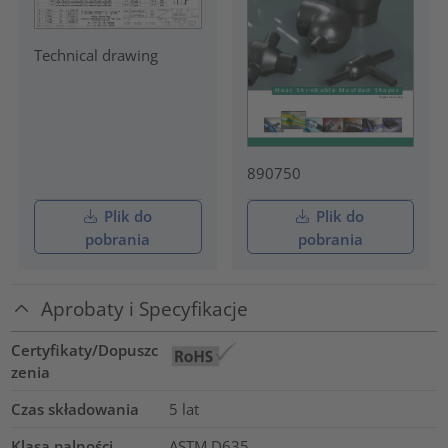
Technical drawing
890750
Plik do
Plik do
pobrania
pobrania
Aprobaty i Specyfikacje
Certyfikaty/Dopuszc
zenia
Czas składowania
5 lat
Klasa palności
ASTM D635