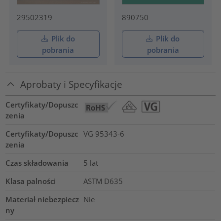
29502319
890750
Plik do
Plik do
pobrania
pobrania
Aprobaty i Specyfikacje
Certyfikaty/Dopuszc
zenia
Certyfikaty/Dopuszc
VG 95343-6
zenia
Czas składowania
5 lat
Klasa palności
ASTM D635
Materiał niebezpiecz
Nie
ny