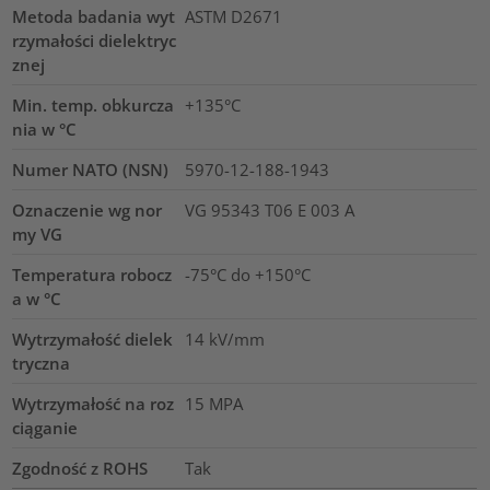
Metoda badania wyt
ASTM D2671
rzymałości dielektryc
znej
Min. temp. obkurcza
+135°C
nia w °C
Numer NATO (NSN)
5970-12-188-1943
Oznaczenie wg nor
VG 95343 T06 E 003 A
my VG
Temperatura robocz
-75°C do +150°C
a w °C
Wytrzymałość dielek
14
kV/mm
tryczna
Wytrzymałość na roz
15
MPA
ciąganie
Zgodność z ROHS
Tak