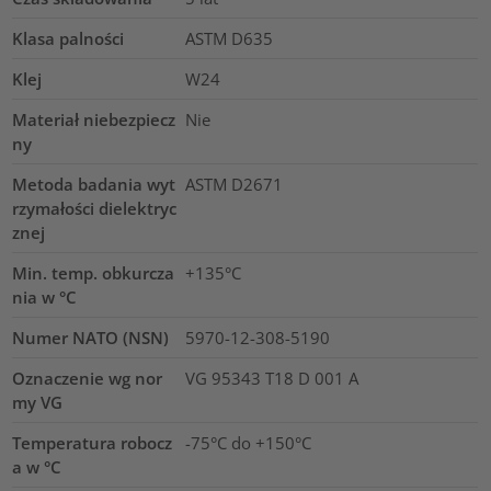
Klasa palności
ASTM D635
Klej
W24
Materiał niebezpiecz
Nie
ny
Metoda badania wyt
ASTM D2671
rzymałości dielektryc
znej
Min. temp. obkurcza
+135°C
nia w °C
Numer NATO (NSN)
5970-12-308-5190
Oznaczenie wg nor
VG 95343 T18 D 001 A
my VG
Temperatura robocz
-75°C do +150°C
a w °C