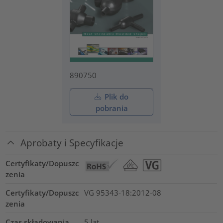
890750
Plik do
pobrania
Aprobaty i Specyfikacje
Certyfikaty/Dopuszc
zenia
Certyfikaty/Dopuszc
VG 95343-18:2012-08
zenia
Czas składowania
5 lat