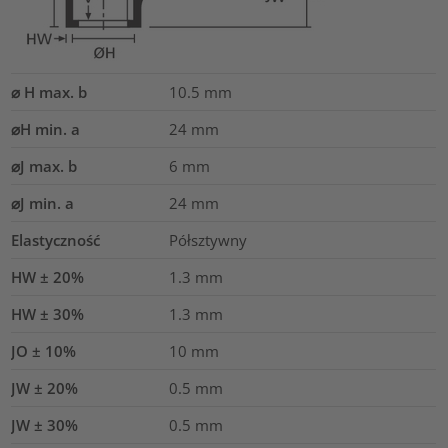
⌀ H max. b
10.5
mm
⌀H min. a
24
mm
⌀J max. b
6
mm
⌀J min. a
24
mm
Elastyczność
Półsztywny
HW ± 20%
1.3
mm
HW ± 30%
1.3
mm
JO ± 10%
10
mm
JW ± 20%
0.5
mm
JW ± 30%
0.5
mm