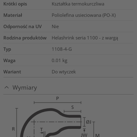
Krótki opis
Kształtka termokurczliwa
Materiał
Poliolefina usieciowana (PO-X)
Odporność na UV
Nie
Rodzina produktów
Helashrink seria 1100 - z wargą
Typ
1108-4-G
Waga
0.01
kg
Wariant
Do wtyczek
Wymiary