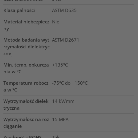
Klasa palności
ASTM D635
Materiał niebezpiecz
Nie
ny
Metoda badania wyt
ASTM D2671
rzymałości dielektryc
znej
Min. temp. obkurcza
+135°C
nia w °C
Temperatura robocz
-75°C do +150°C
a w °C
Wytrzymałość dielek
14
kV/mm
tryczna
Wytrzymałość na roz
15
MPA
ciąganie
Zgodność z ROHS
Tak