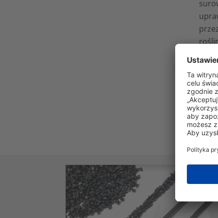
suro
upra
prze
rośl
PA 1
odpo
waru
prze
inny
twor
nasz 