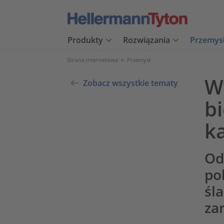
Produkty
Rozwiązania
Przemys
Strona internetowa
>
Przemysł
W
Zobacz wszystkie tematy
b
k
Od
po
śl
za