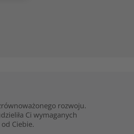
ce zrównoważonego rozwoju.
udzieliła Ci wymaganych
 od Ciebie.