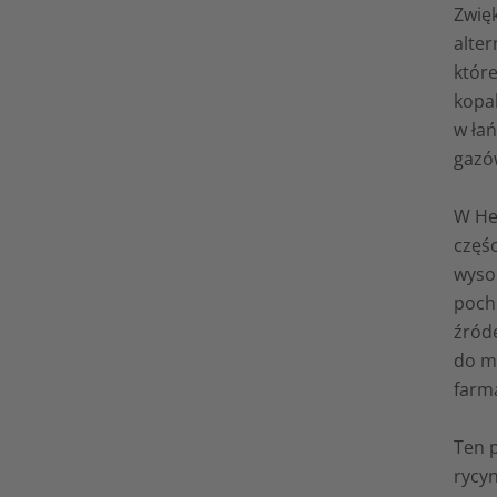
Zwię
alte
któr
kopa
w ła
gazó
W He
częś
wyso
poch
źród
do m
farm
Ten p
rycy