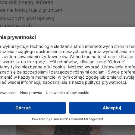
wca roślinnego, którego
wa nie konkuruje z gruntami
znaczonymi pod uprawę
in spożywczych.
1 zapewnia doskonałą
rność na szeroki zakres
nków środowiskowych,
wyższając wydajność wielu
ch konwencjonalnych
zyw sztucznych. Obejrzyj
film i dowiedz się więcej.