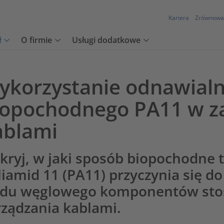
Kariera
Zrównowa
ł
O firmie
Usługi dodatkowe
ykorzystanie odnawialn
iopochodnego PA11 w z
ablami
kryj, w jaki sposób biopochodne
liamid 11 (PA11) przyczynia się d
adu węglowego komponentów sto
rządzania kablami.