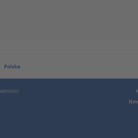
Polska
watności
New