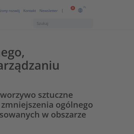
PL
0
żony rozwój
Kontakt
Newsletter
ego,
arządzaniu
 tworzywo sztuczne
o zmniejszenia ogólnego
sowanych w obszarze