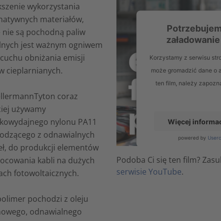
kszenie wykorzystania
rnatywnych materiałów,
Potrzebujem
e nie są pochodną paliw
załadowanie
lnych jest ważnym ogniwem
ńcuchu obniżania emisji
Korzystamy z serwisu stro
w cieplarnianych.
może gromadzić dane o 
ten film, należy zapoz
llermannTyton coraz
ciej używamy
kowydajnego nylonu PA11
Więcej informac
odzącego z odnawialnych
powered by
User
eł, do produkcji elementów
Podoba Ci się ten film? Zas
ocowania kabli na dużych
serwisie YouTube
.
ach fotowoltaicznych.
olimer pochodzi z oleju
nowego, odnawialnego