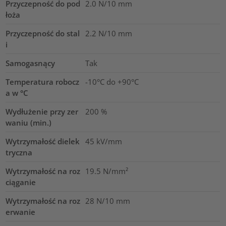
Przyczepność do pod
2.0
N/10 mm
łoża
Przyczepność do stal
2.2
N/10 mm
i
Samogasnący
Tak
Temperatura robocz
-10°C do +90°C
a w °C
Wydłużenie przy zer
200
%
waniu (min.)
Wytrzymałość dielek
45
kV/mm
tryczna
Wytrzymałość na roz
19.5
N/mm²
ciąganie
Wytrzymałość na roz
28
N/10 mm
erwanie