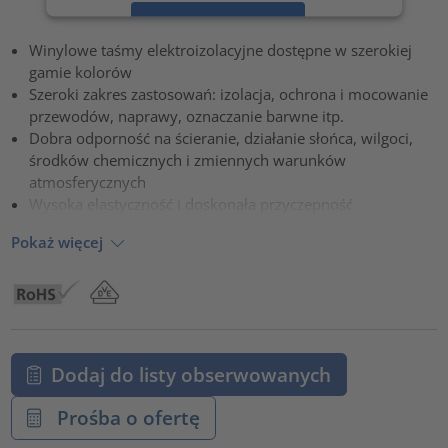
Zaakceptuj
Winylowe taśmy elektroizolacyjne dostępne w szerokiej
powered by
Usercentrics Consent Management Platform
gamie kolorów
Szeroki zakres zastosowań: izolacja, ochrona i mocowanie
przewodów, naprawy, oznaczanie barwne itp.
Dobra odporność na ścieranie, działanie słońca, wilgoci,
środków chemicznych i zmiennych warunków
atmosferycznych
Wysoka elastyczność i doskonała przyczepność
Pokaż więcej
Dodaj do listy obserwowanych
Prośba o ofertę