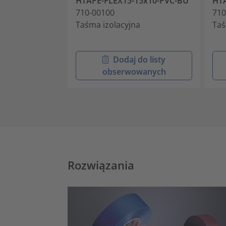
HTAPE-FLEX15-15x10-PVC-BU
HTA
710-00100
710
Taśma izolacyjna
Taś
Dodaj do listy
obserwowanych
Rozwiązania