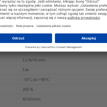
IEC 60454-3-1-6/F-PVCP/90
5 lat
Tak
Nie
Nie
2.0
N/10 mm
2.2
N/10 mm
Tak
-10°C do +90°C
200
%
45
kV/mm