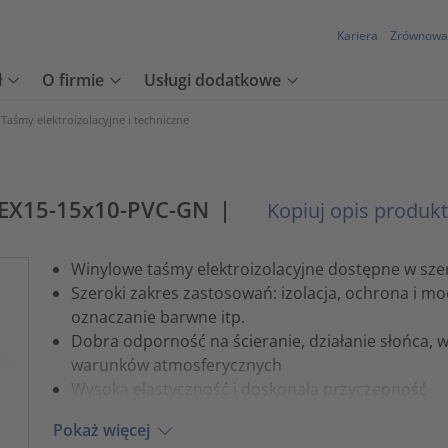
Kariera
Zrównowa
ł
O firmie
Usługi dodatkowe
Taśmy elektroizolacyjne i techniczne
LEX15-15x10-PVC-GN
|
Kopiuj opis produk
Winylowe taśmy elektroizolacyjne dostępne w sze
Szeroki zakres zastosowań: izolacja, ochrona i 
oznaczanie barwne itp.
Dobra odporność na ścieranie, działanie słońca, 
warunków atmosferycznych
Wysoka elastyczność i doskonała przyczepność
Pokaż więcej