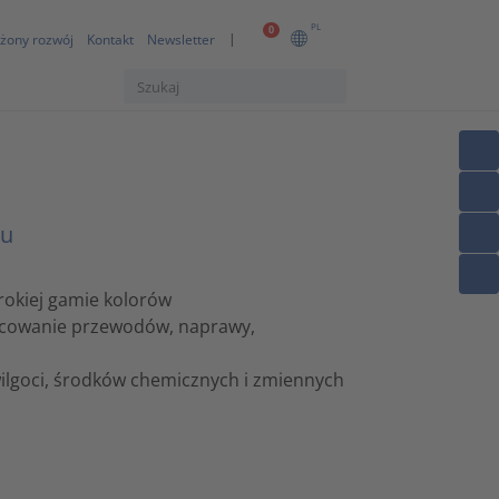
PL
0
żony rozwój
Kontakt
Newsletter
tu
rokiej gamie kolorów
mocowanie przewodów, naprawy,
wilgoci, środków chemicznych i zmiennych