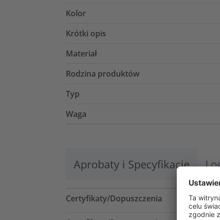
Kolor
Krótki opis
Materiał
Rodzina produktów
Typ
Waga
Aprobaty i Specyfikacje
Lo
Certyfikaty/Dopuszczenia