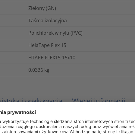
Zielony (GN)
Taśma izolacyjna
Polichlorek winylu (PVC)
HelaTape Flex 15
HTAPE-FLEX15-15x10
0.0336
kg
gistyka i opakowania
Więcej informacji