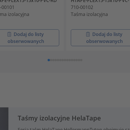
PE-FLEX15-15x10-PVC-RD
HTAPE-FLEX15-15x10-PVC-
-00101
710-00102
ma izolacyjna
Taśma izolacyjna
Dodaj do listy
Dodaj do listy
obserwowanych
obserwowanych
Taśmy izolacyjne HelaTape
Seria taśm HelaTape HellermannTyton obejmuje sze