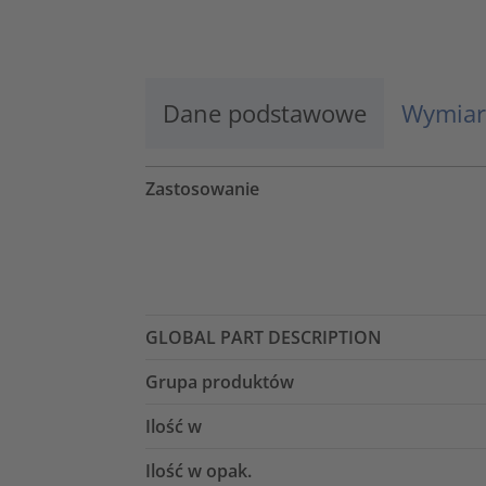
Więcej informacji
Zaakceptuj
Dane podstawowe
Wymiar
powered by
Usercentrics Consent
Management Platform
Zastosowanie
GLOBAL PART DESCRIPTION
Grupa produktów
Ilość w
Ilość w opak.