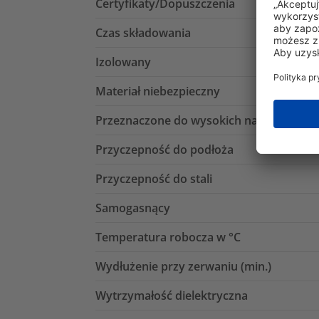
Certyfikaty/Dopuszczenia
Czas składowania
Izolowany
Materiał niebezpieczny
Przeznaczone do wysokich napięć
Przyczepność do podłoża
Przyczepność do stali
Samogasnący
Temperatura robocza w °C
Wydłużenie przy zerwaniu (min.)
Wytrzymałość dielektryczna