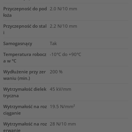
Przyczepność do pod
2.0
N/10 mm
łoża
Przyczepność do stal
2.2
N/10 mm
i
Samogasnący
Tak
Temperatura robocz
-10°C do +90°C
a w °C
Wydłużenie przy zer
200
%
waniu (min.)
Wytrzymałość dielek
45
kV/mm
tryczna
Wytrzymałość na roz
19.5
N/mm²
ciąganie
Wytrzymałość na roz
28
N/10 mm
erwanie