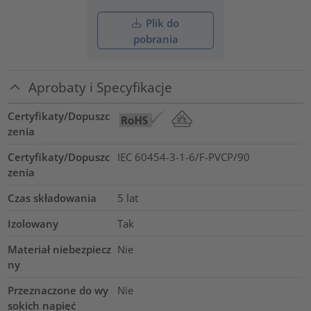
Plik do
pobrania
Aprobaty i Specyfikacje
Certyfikaty/Dopuszc
zenia
Certyfikaty/Dopuszc
IEC 60454-3-1-6/F-PVCP/90
zenia
Czas składowania
5 lat
Izolowany
Tak
Materiał niebezpiecz
Nie
ny
Przeznaczone do wy
Nie
sokich napięć