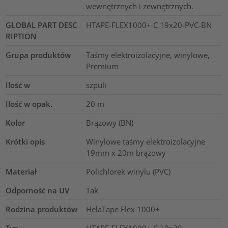
wewnętrznych i zewnętrznych.
GLOBAL PART DESC
HTAPE-FLEX1000+ C 19x20-PVC-BN
RIPTION
Grupa produktów
Taśmy elektroizolacyjne, winylowe,
Premium
Ilość w
szpuli
Ilość w opak.
20
m
Kolor
Brązowy (BN)
Krótki opis
Winylowe taśmy elektroizolacyjne
19mm x 20m brązowy
Materiał
Polichlorek winylu (PVC)
Odporność na UV
Tak
Rodzina produktów
HelaTape Flex 1000+
Typ
HTAPE-FLEX1000+ C 19x20