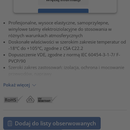
Zaakceptuj
Profesjonalne, wysoce elastyczne, samoprzylepne,
powered by
Usercentrics Consent Management Platform
winylowe taśmy elektroiziolacyjne do stosowania w
różnych warunkach atmosferycznych
Doskonałe właściwości w szerokim zakresie temperatur od
-18°C do +105°C, zgodne z CSA C22.2
Dopuszczenie VDE, zgodne z normą IEC 60454-3-1-7/ F-
PVCP/90
Szeroki zakres zastosowań: izolacja, ochrona i mocowanie
przewodów, naprawy
Pokaż więcej
Dodaj do listy obserwowanych