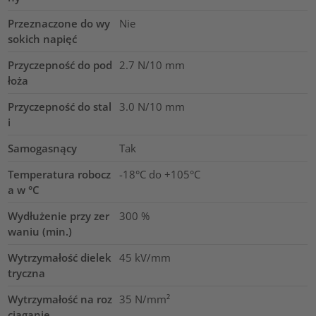
Przeznaczone do wy
Nie
sokich napięć
Przyczepność do pod
2.7
N/10 mm
łoża
Przyczepność do stal
3.0
N/10 mm
i
Samogasnący
Tak
Temperatura robocz
-18°C do +105°C
a w °C
Wydłużenie przy zer
300
%
waniu (min.)
Wytrzymałość dielek
45
kV/mm
tryczna
Wytrzymałość na roz
35
N/mm²
ciąganie