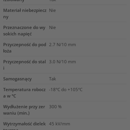
Materiał niebezpiecz
Nie
ny
Przeznaczone do wy
Nie
sokich napięć
Przyczepność do pod
2.7
N/10 mm
łoża
Przyczepność do stal
3.0
N/10 mm
i
Samogasnący
Tak
Temperatura robocz
-18°C do +105°C
a w °C
Wydłużenie przy zer
300
%
waniu (min.)
Wytrzymałość dielek
45
kV/mm
tryczna