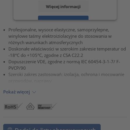
Więcej informacji
Zaakceptuj
Profesjonalne, wysoce elastyczne, samoprzylepne,
powered by
Usercentrics Consent Management Platform
winylowe taśmy elektroiziolacyjne do stosowania w
różnych warunkach atmosferycznych
Doskonałe właściwości w szerokim zakresie temperatur od
-18°C do +105°C, zgodne z CSA C22.2
Dopuszczenie VDE, zgodne z normą IEC 60454-3-1-7/ F-
PVCP/90
Szeroki zakres zastosowań: izolacja, ochrona i mocowanie
przewodów, naprawy
Pokaż więcej