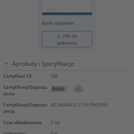
RoHS datasheet
Plik do
pobrania
Aprobaty i Specyfikacje
Certyfikat CE
Tak
Certyfikaty/Dopuszc
zenia
Certyfikaty/Dopuszc
IEC 60454-3-1-7/F-PVCP/90
zenia
Czas składowania
5 lat
Izolowany
Tak