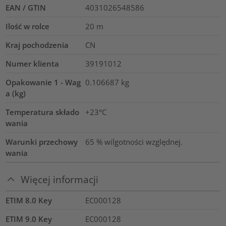
EAN / GTIN
4031026548586
Ilość w rolce
20
m
Kraj pochodzenia
CN
Numer klienta
39191012
Opakowanie 1 - Wag
0.106687
kg
a (kg)
Temperatura składo
+23°C
wania
Warunki przechowy
65 % wilgotności względnej.
wania
Więcej informacji
ETIM 8.0 Key
EC000128
ETIM 9.0 Key
EC000128