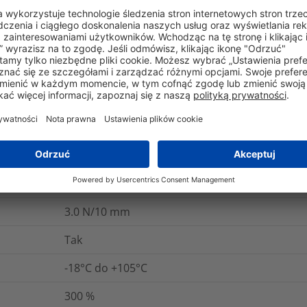
IEC 60454-3-1-7/F-PVCP/90, UL 510
5 lat
Tak
Nie
E490183
Nie
2.7
N/10 mm
3.0
N/10 mm
Tak
-18°C do +105°C
300
%