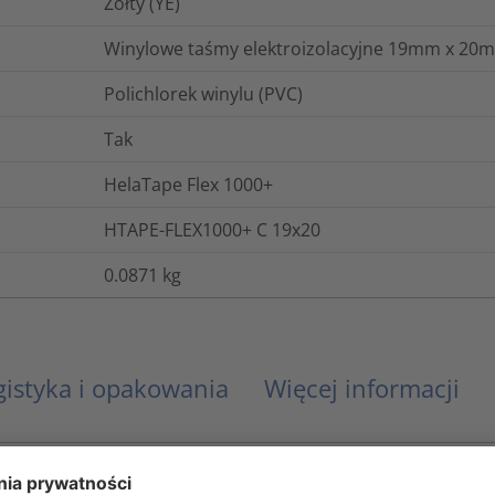
Żółty (YE)
Winylowe taśmy elektroizolacyjne 19mm x 20m 
Polichlorek winylu (PVC)
Tak
HelaTape Flex 1000+
HTAPE-FLEX1000+ C 19x20
0.0871
kg
gistyka i opakowania
Więcej informacji