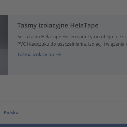
Taśmy izolacyjne HelaTape
Seria taśm HelaTape HellermannTyton obejmuje sze
PVC i kauczuku do uszczelniania, izolacji i wiązania
Taśma izolacyjna
Polska