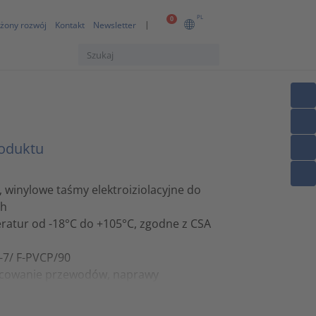
PL
0
żony rozwój
Kontakt
Newsletter
roduktu
 winylowe taśmy elektroiziolacyjne do
ch
ratur od -18°C do +105°C, zgodne z CSA
-7/ F-PVCP/90
mocowanie przewodów, naprawy