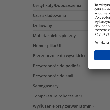
Certyfikaty/Dopuszczenia
Czas składowania
Izolowany
Materiał niebezpieczny
Numer pliku UL
Przeznaczone do wysokich napięć
Przyczepność do podłoża
Przyczepność do stali
Samogasnący
Temperatura robocza w °C
Wydłużenie przy zerwaniu (min.)