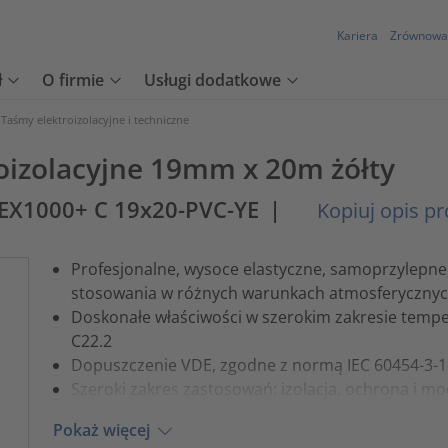
Kariera
Zrównowa
ł
O firmie
Usługi dodatkowe
Taśmy elektroizolacyjne i techniczne
oizolacyjne 19mm x 20m żółty
EX1000+ C 19x20-PVC-YE
|
Kopiuj opis p
Profesjonalne, wysoce elastyczne, samoprzylepne,
stosowania w różnych warunkach atmosferyczny
Doskonałe właściwości w szerokim zakresie tempe
C22.2
Dopuszczenie VDE, zgodne z normą IEC 60454-3-1
Szeroki zakres zastosowań: izolacja, ochrona i 
Pokaż więcej