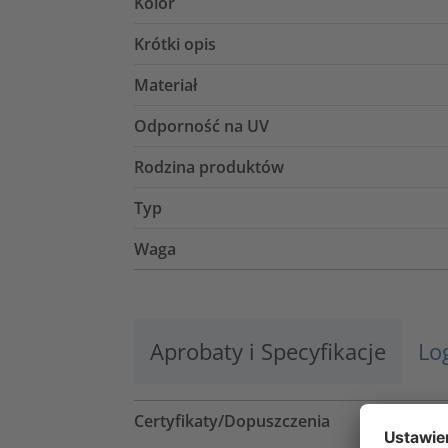
Kolor
Krótki opis
Materiał
Odporność na UV
Rodzina produktów
Typ
Waga
Aprobaty i Specyfikacje
Lo
Certyfikaty/Dopuszczenia