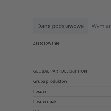
Więcej informacji
Zaakceptuj
Dane podstawowe
Wymiar
powered by
Usercentrics Consent
Management Platform
Zastosowanie
GLOBAL PART DESCRIPTION
Grupa produktów
Ilość w
Ilość w opak.