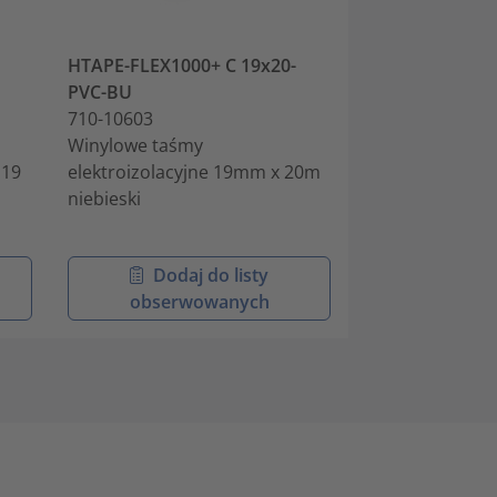
HTAPE-FLEX1000+ C 19x20-
HTAPE-FLEX100
PVC-BU
PVC-RD
710-10603
710-10604
Winylowe taśmy
Winylowe taśm
 19
elektroizolacyjne 19mm x 20m
elektroizolacy
niebieski
czerwony
Dodaj do listy
Dodaj
obserwowanych
obserw