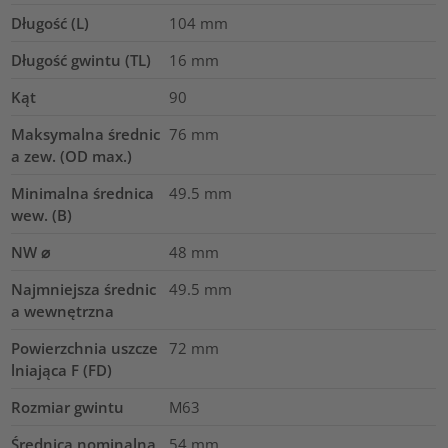
Długość (L)
104
mm
Długość gwintu (TL)
16
mm
Kąt
90
Maksymalna średnic
76
mm
a zew. (OD max.)
Minimalna średnica
49.5
mm
wew. (B)
NW ⌀
48
mm
Najmniejsza średnic
49.5
mm
a wewnętrzna
Powierzchnia uszcze
72
mm
lniająca F (FD)
Rozmiar gwintu
M63
Średnica nominalna
54
mm