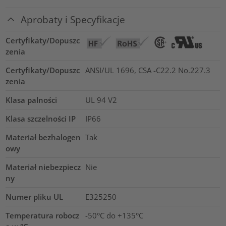
Aprobaty i Specyfikacje
Certyfikaty/Dopuszc
zenia
Certyfikaty/Dopuszc
ANSI/UL 1696, CSA -C22.2 No.227.3
zenia
Klasa palności
UL 94 V2
Klasa szczelności IP
IP66
Materiał bezhalogen
Tak
owy
Materiał niebezpiecz
Nie
ny
Numer pliku UL
E325250
Temperatura robocz
-50°C do +135°C