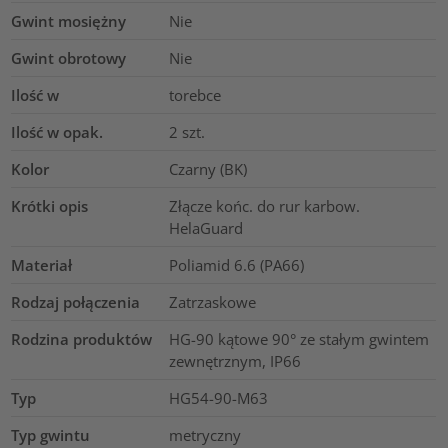
Gwint mosiężny
Nie
Gwint obrotowy
Nie
Ilość w
torebce
Ilość w opak.
2
szt.
Kolor
Czarny (BK)
Krótki opis
Złącze końc. do rur karbow.
HelaGuard
Materiał
Poliamid 6.6 (PA66)
Rodzaj połączenia
Zatrzaskowe
Rodzina produktów
HG-90 kątowe 90° ze stałym gwintem
zewnętrznym, IP66
Typ
HG54-90-M63
Typ gwintu
metryczny