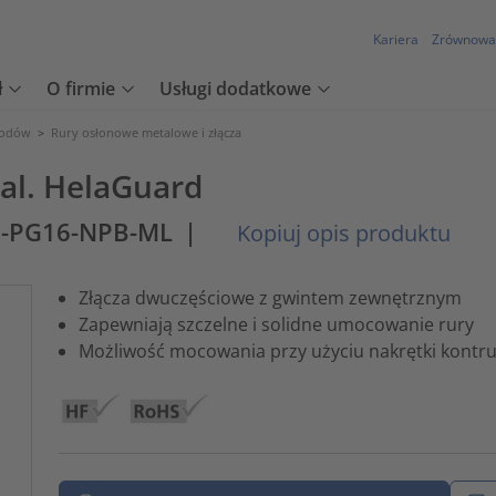
Kariera
Zrównowa
ł
O firmie
Usługi dodatkowe
wodów
>
Rury osłonowe metalowe i złącza
tal. HelaGuard
M-PG16-NPB-ML
|
Kopiuj opis produktu
Złącza dwuczęściowe z gwintem zewnętrznym
Zapewniają szczelne i solidne umocowanie rury
Możliwość mocowania przy użyciu nakrętki kontru