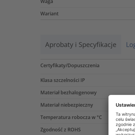
Waga
Wariant
Aprobaty i Specyfikacje
Lo
Certyfikaty/Dopuszczenia
Klasa szczelności IP
Materiał bezhalogenowy
Materiał niebezpieczny
Temperatura robocza w °C
Zgodność z ROHS