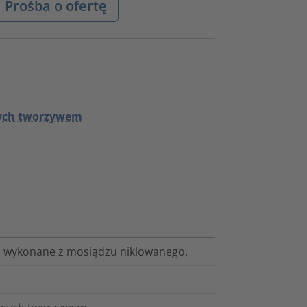
Prośba o ofertę
nych tworzywem
, wykonane z mosiądzu niklowanego.