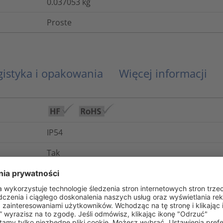
0.037053
kg
Proste
gistyka i opakowania
Więcej informacji
IP54
Tak
Nie
-100°C do +300°C
Tak