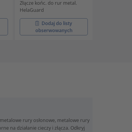
Złącze końc. do rur metal.
Złącze końc. d
HelaGuard
HelaGuard
Dodaj do listy
Doda
obserwowanych
obser
metalowe rury osłonowe, metalowe rury
e na działanie cieczy i złącza. Odkryj