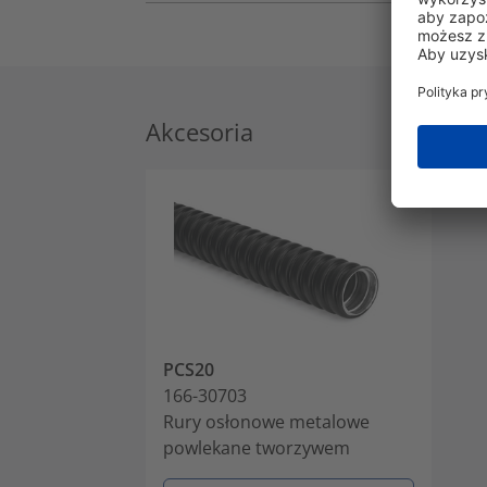
Akcesoria
PCS20
166-30703
Rury osłonowe metalowe
powlekane tworzywem