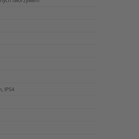
kanych tworzywem
, IP54