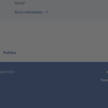
teraz!
Rura metalowa
Polska
watności
New