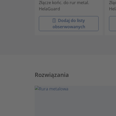
Złącze końc. do rur metal.
Złą
HelaGuard
He
Dodaj do listy
obserwowanych
Rozwiązania