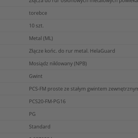
Złącza do rur osłonowych metalowych powle
torebce
10
szt.
Metal (ML)
Złącze końc. do rur metal. HelaGuard
Mosiądz niklowany (NPB)
Gwint
PCS-FM proste ze stałym gwintem zewnętrznym
PCS20-FM-PG16
PG
Standard