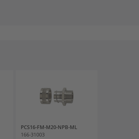
PCS16-FM-M20-NPB-ML
PCS20-FM-M2
166-31003
166-31004