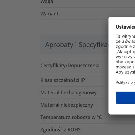
Waga
Wariant
Aprobaty i Specyfikacje
Lo
Certyfikaty/Dopuszczenia
Klasa szczelności IP
Materiał bezhalogenowy
Materiał niebezpieczny
Temperatura robocza w °C
Zgodność z ROHS