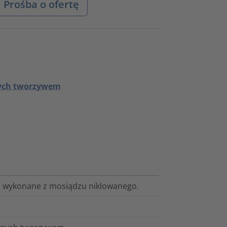
Prośba o ofertę
nych tworzywem
, wykonane z mosiądzu niklowanego.