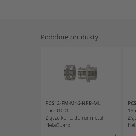
Podobne produkty
PCS12-FM-M16-NPB-ML
PC
166-31001
166
Złącze końc. do rur metal.
Złą
HelaGuard
He