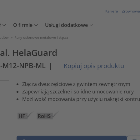
Kariera
Zrównowa
ł
O firmie
Usługi dodatkowe
wodów
>
Rury osłonowe metalowe i złącza
tal. HelaGuard
M-M12-NPB-ML
|
Kopiuj opis produktu
Złącza dwuczęściowe z gwintem zewnętrznym
Zapewniają szczelne i solidne umocowanie rury
Możliwość mocowania przy użyciu nakrętki kontru