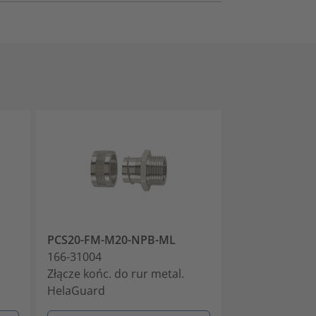
PCS20-FM-M20-NPB-ML
PCS25-FM-M2
166-31004
166-31005
Złącze końc. do rur metal.
Złącze końc. d
HelaGuard
HelaGuard