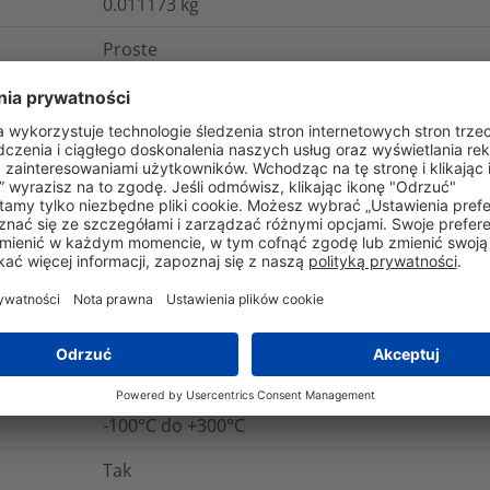
0.011173
kg
Proste
gistyka i opakowania
Więcej informacji
IP54
Tak
Nie
-100°C do +300°C
Tak