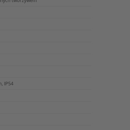
kanych tworzywem
, IP54