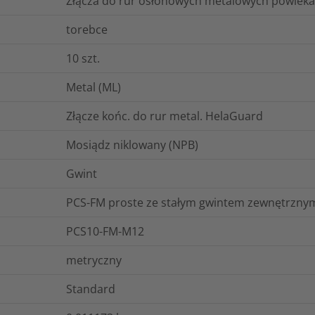
Złącza do rur osłonowych metalowych powle
torebce
10
szt.
Metal (ML)
Złącze końc. do rur metal. HelaGuard
Mosiądz niklowany (NPB)
Gwint
PCS-FM proste ze stałym gwintem zewnętrznym
PCS10-FM-M12
metryczny
Standard