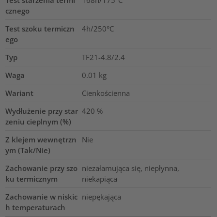
Test starzenia termi
168h/175°C
cznego
Test szoku termiczn
4h/250°C
ego
Typ
TF21-4.8/2.4
Waga
0.01
kg
Wariant
Cienkościenna
Wydłużenie przy star
420
%
zeniu cieplnym (%)
Z klejem wewnętrzn
Nie
ym (Tak/Nie)
Zachowanie przy szo
niezałamująca się, niepłynna,
ku termicznym
niekapiąca
Zachowanie w niskic
niepękająca
h temperaturach