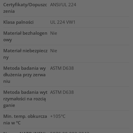
Certyfikaty/Dopuszc
ANSI/UL 224
zenia
Klasa palności
UL 224 VW1
Materiał bezhalogen
Nie
owy
Materiał niebezpiecz
Nie
ny
Metoda badania wy
ASTM D638
dłużenia przy zerwa
niu
Metoda badania wyt
ASTM D638
rzymałości na rozcią
ganie
Min. temp. obkurcza
+105°C
nia w °C