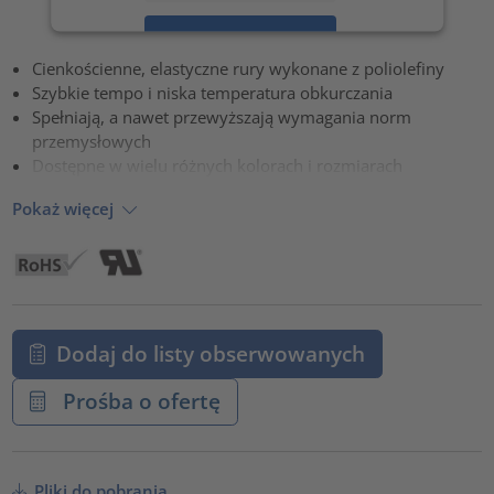
Zaakceptuj
Cienkościenne, elastyczne rury wykonane z poliolefiny
powered by
Usercentrics Consent Management Platform
Szybkie tempo i niska temperatura obkurczania
Spełniają, a nawet przewyższają wymagania norm
przemysłowych
Dostępne w wielu różnych kolorach i rozmiarach
Pokaż więcej
Dodaj do listy obserwowanych
Prośba o ofertę
Pliki do pobrania