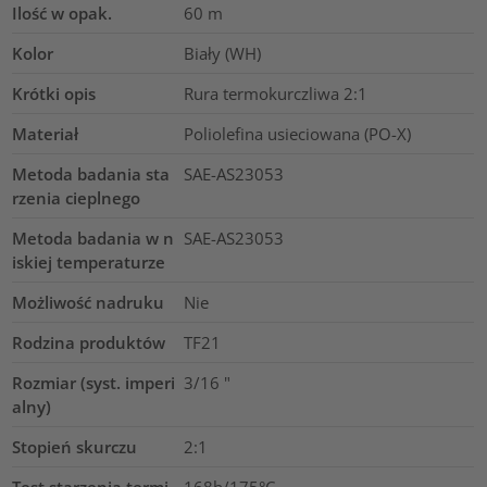
Ilość w opak.
60
m
Kolor
Biały (WH)
Krótki opis
Rura termokurczliwa 2:1
Materiał
Poliolefina usieciowana (PO-X)
Metoda badania sta
SAE-AS23053
rzenia cieplnego
Metoda badania w n
SAE-AS23053
iskiej temperaturze
Możliwość nadruku
Nie
Rodzina produktów
TF21
Rozmiar (syst. imperi
3/16
"
alny)
Stopień skurczu
2:1