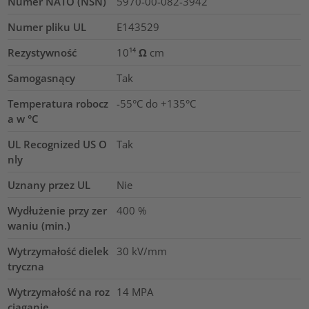
Numer NATO (NSN)
5970-00-082-3942
Numer pliku UL
E143529
Rezystywność
10¹⁴ Ω cm
Samogasnący
Tak
Temperatura robocz
-55°C do +135°C
a w °C
UL Recognized US O
Tak
nly
Uznany przez UL
Nie
Wydłużenie przy zer
400
%
waniu (min.)
Wytrzymałość dielek
30
kV/mm
tryczna
Wytrzymałość na roz
14
MPA
ciąganie