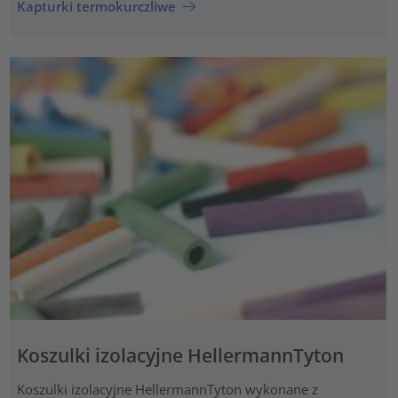
Kapturki termokurczliwe
Koszulki izolacyjne HellermannTyton
Koszulki izolacyjne HellermannTyton wykonane z