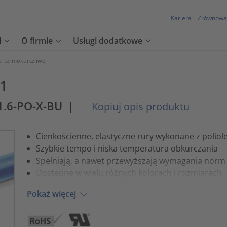
Kariera
Zrównowa
ł
O firmie
Usługi dodatkowe
ki termokurczliwe
:1
/1.6-PO-X-BU
|
Kopiuj opis produktu
Cienkościenne, elastyczne rury wykonane z poliole
Szybkie tempo i niska temperatura obkurczania
Spełniają, a nawet przewyższają wymagania nor
Dostępne w wielu różnych kolorach i rozmiarach
Pokaż więcej