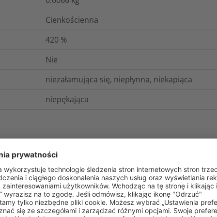
Cienkościenna
420
%
Nie
niezałamująca się, niepłynna, niekapiąca
niepękająca
gistyka i opakowania
Więcej informacji
0.25
%