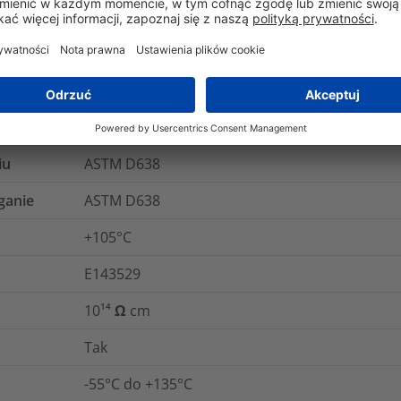
ANSI/UL 224
UL 224 VW1
Nie
Nie
iu
ASTM D638
ganie
ASTM D638
+105°C
E143529
10¹⁴ Ω cm
Tak
-55°C do +135°C