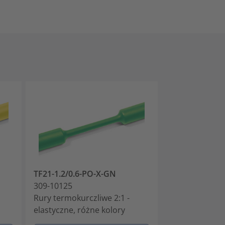
TF21-1.2/0.6-PO-X-GN
TF21-1.2/0.6-
309-10125
309-10126
Rury termokurczliwe 2:1 -
Rury termokurc
elastyczne, różne kolory
elastyczne, ró