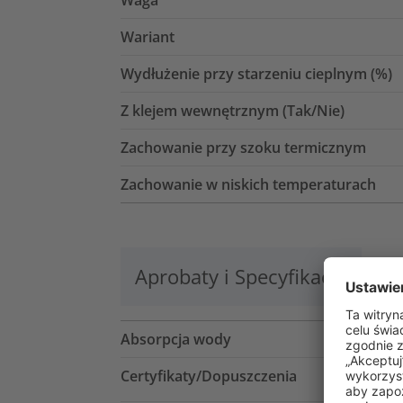
Wariant
Wydłużenie przy starzeniu cieplnym (%)
Z klejem wewnętrznym (Tak/Nie)
Zachowanie przy szoku termicznym
Zachowanie w niskich temperaturach
Aprobaty i Specyfikacje
Lo
Absorpcja wody
Certyfikaty/Dopuszczenia