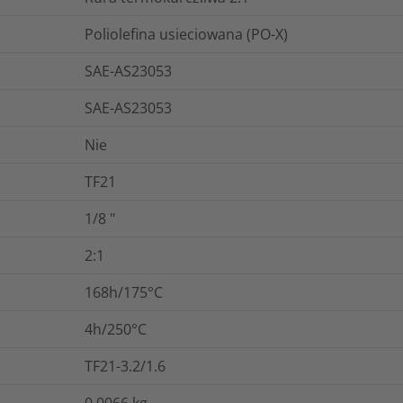
Poliolefina usieciowana (PO-X)
SAE-AS23053
SAE-AS23053
Nie
TF21
1/8
"
2:1
168h/175°C
4h/250°C
TF21-3.2/1.6
0.0066
kg