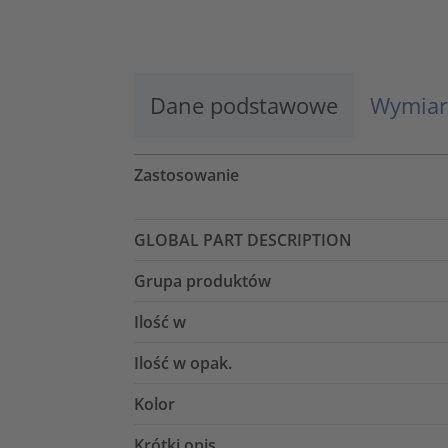
Więcej informacji
Zaakceptuj
Dane podstawowe
Wymiar
powered by
Usercentrics Consent
Management Platform
Zastosowanie
GLOBAL PART DESCRIPTION
Grupa produktów
Ilość w
Ilość w opak.
Kolor
Krótki opis