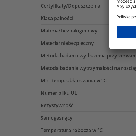
Certyfikaty/Dopuszczenia
Klasa palności
Materiał bezhalogenowy
Materiał niebezpieczny
Metoda badania wydłużenia przy zerwan
Metoda badania wytrzymałości na rozcią
Min. temp. obkurczania w °C
Numer pliku UL
Rezystywność
Samogasnący
Temperatura robocza w °C