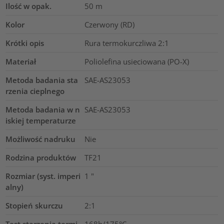
Ilość w opak.
50
m
Kolor
Czerwony (RD)
Krótki opis
Rura termokurczliwa 2:1
Materiał
Poliolefina usieciowana (PO-X)
Metoda badania sta
SAE-AS23053
rzenia cieplnego
Metoda badania w n
SAE-AS23053
iskiej temperaturze
Możliwość nadruku
Nie
Rodzina produktów
TF21
Rozmiar (syst. imperi
1
"
alny)
Stopień skurczu
2:1