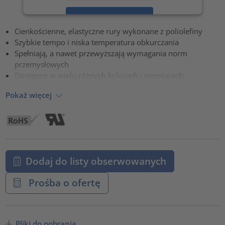
Zaakceptuj
Cienkościenne, elastyczne rury wykonane z poliolefiny
powered by
Usercentrics Consent Management Platform
Szybkie tempo i niska temperatura obkurczania
Spełniają, a nawet przewyższają wymagania norm
przemysłowych
Dostępne w wielu różnych kolorach i rozmiarach
Pokaż więcej
Dodaj do listy obserwowanych
Prośba o ofertę
Pliki do pobrania