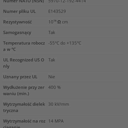
Numer NATO (NSN)
5970-12-192-4414
Numer pliku UL
E143529
Rezystywność
10¹⁴ Ω cm
Samogasnący
Tak
Temperatura robocz
-55°C do +135°C
a w °C
UL Recognized US O
Tak
nly
Uznany przez UL
Nie
Wydłużenie przy zer
400
%
waniu (min.)
Wytrzymałość dielek
30
kV/mm
tryczna
Wytrzymałość na roz
14
MPA
ciąganie