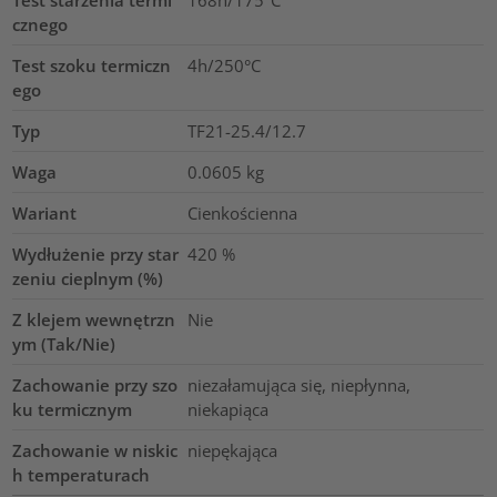
Test starzenia termi
168h/175°C
cznego
Test szoku termiczn
4h/250°C
ego
Typ
TF21-25.4/12.7
Waga
0.0605
kg
Wariant
Cienkościenna
Wydłużenie przy star
420
%
zeniu cieplnym (%)
Z klejem wewnętrzn
Nie
ym (Tak/Nie)
Zachowanie przy szo
niezałamująca się, niepłynna,
ku termicznym
niekapiąca
Zachowanie w niskic
niepękająca
h temperaturach