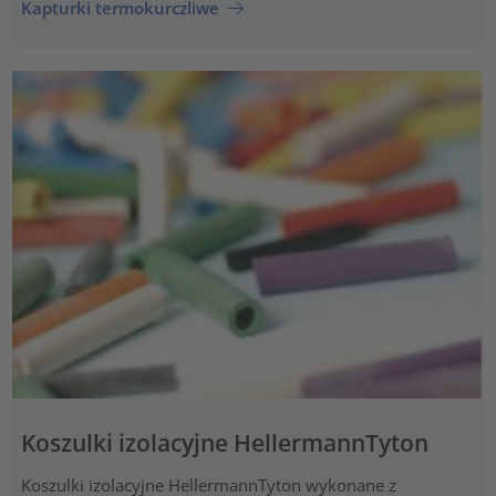
Kapturki termokurczliwe
Koszulki izolacyjne HellermannTyton
Koszulki izolacyjne HellermannTyton wykonane z