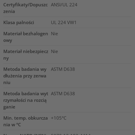
Certyfikaty/Dopuszc
ANSI/UL 224
zenia
Klasa palności
UL 224 VW1
Materiał bezhalogen
Nie
owy
Materiał niebezpiecz
Nie
ny
Metoda badania wy
ASTM D638
dłużenia przy zerwa
niu
Metoda badania wyt
ASTM D638
rzymałości na rozcią
ganie
Min. temp. obkurcza
+105°C
nia w °C