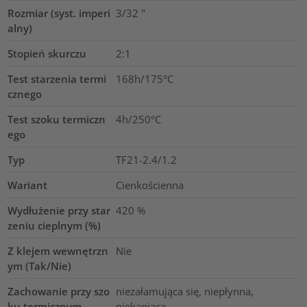
Rozmiar (syst. imperi
3/32
"
alny)
Stopień skurczu
2:1
Test starzenia termi
168h/175°C
cznego
Test szoku termiczn
4h/250°C
ego
Typ
TF21-2.4/1.2
Wariant
Cienkościenna
Wydłużenie przy star
420
%
zeniu cieplnym (%)
Z klejem wewnętrzn
Nie
ym (Tak/Nie)
Zachowanie przy szo
niezałamująca się, niepłynna,
ku termicznym
niekapiąca