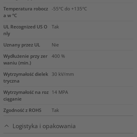
Temperatura robocz
-55°C do +135°C
a w °C
UL Recognized US O
Tak
nly
Uznany przez UL
Nie
Wydłużenie przy zer
400
%
waniu (min.)
Wytrzymałość dielek
30
kV/mm
tryczna
Wytrzymałość na roz
14
MPA
ciąganie
Zgodność z ROHS
Tak
Logistyka i opakowania