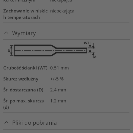
Zachowanie w niskic
niepękająca
h temperaturach
Wymiary
Grubość ścianki (WT)
0.51
mm
Skurcz wzdłużny
+/-5 %
Śr. dostarczana (D)
2.4
mm
Śr. po max. skurczu
1.2
mm
(d)
Pliki do pobrania