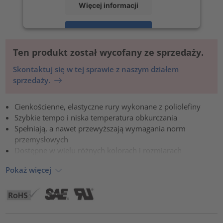
Więcej informacji
Zaakceptuj
powered by
Usercentrics Consent Management Platform
Ten produkt został wycofany ze sprzedaży.
Skontaktuj się w tej sprawie z naszym działem
sprzedaży.
Cienkościenne, elastyczne rury wykonane z poliolefiny
Szybkie tempo i niska temperatura obkurczania
Spełniają, a nawet przewyższają wymagania norm
przemysłowych
Dostępne w wielu różnych kolorach i rozmiarach
Pokaż więcej