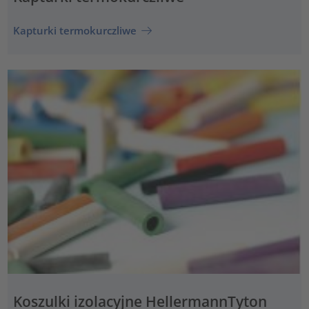
Kapturki termokurczliwe
Koszulki izolacyjne HellermannTyton