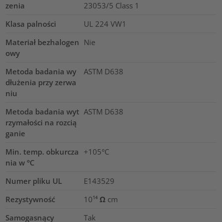
zenia
23053/5 Class 1
Klasa palności
UL 224 VW1
Materiał bezhalogen
Nie
owy
Metoda badania wy
ASTM D638
dłużenia przy zerwa
niu
Metoda badania wyt
ASTM D638
rzymałości na rozcią
ganie
Min. temp. obkurcza
+105°C
nia w °C
Numer pliku UL
E143529
Rezystywność
10¹⁴ Ω cm
Samogasnący
Tak