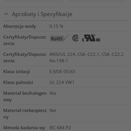
Aprobaty i Specyfikacje
Absorpcja wody
0.15
%
Certyfikaty/Dopuszc
zenia
Certyfikaty/Dopuszc
ANSI/UL 224, CSA -C22.1, CSA -C22.2
zenia
No.198.1
Klasa izolacji
E (VDE 0530)
Klasa palności
UL 224 VW1
Materiał bezhalogen
Nie
owy
Materiał niebezpiecz
Nie
ny
Metoda badania wy
IEC 684 P2