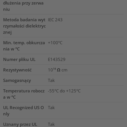
dłużenia przy zerwa
niu
Metoda badania wyt
IEC 243
rzymałości dielektryc
znej
Min. temp. obkurcza
+100°C
nia w °C
Numer pliku UL
E143529
Rezystywność
10¹⁴ Ω cm
Samogasnący
Tak
Temperatura robocz
-55°C do +125°C
a w °C
UL Recognized US O
Tak
nly
Uznany przez UL
Tak