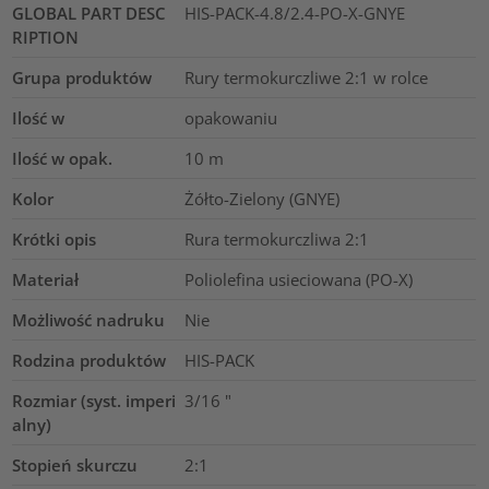
GLOBAL PART DESC
HIS-PACK-4.8/2.4-PO-X-GNYE
RIPTION
Grupa produktów
Rury termokurczliwe 2:1 w rolce
Ilość w
opakowaniu
Ilość w opak.
10
m
Kolor
Żółto-Zielony (GNYE)
Krótki opis
Rura termokurczliwa 2:1
Materiał
Poliolefina usieciowana (PO-X)
Możliwość nadruku
Nie
Rodzina produktów
HIS-PACK
Rozmiar (syst. imperi
3/16
"
alny)
Stopień skurczu
2:1