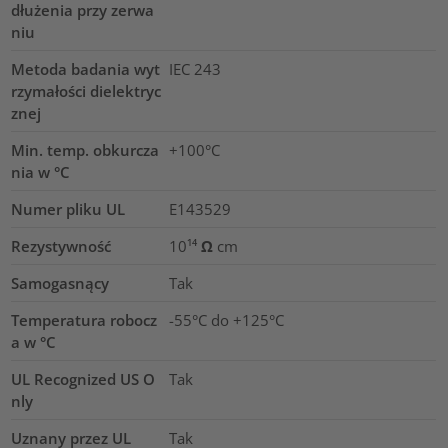
dłużenia przy zerwa
niu
Metoda badania wyt
IEC 243
rzymałości dielektryc
znej
Min. temp. obkurcza
+100°C
nia w °C
Numer pliku UL
E143529
Rezystywność
10¹⁴ Ω cm
Samogasnący
Tak
Temperatura robocz
-55°C do +125°C
a w °C
UL Recognized US O
Tak
nly
Uznany przez UL
Tak