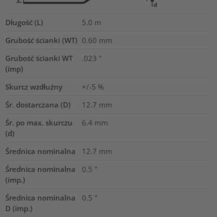
Długość (L)
5.0
m
Grubość ścianki (WT)
0.60
mm
Grubość ścianki WT
.023
"
(imp)
Skurcz wzdłużny
+/-5 %
Śr. dostarczana (D)
12.7
mm
Śr. po max. skurczu
6.4
mm
(d)
Średnica nominalna
12.7
mm
Średnica nominalna
0.5
"
(imp.)
Średnica nominalna
0.5
"
D (imp.)