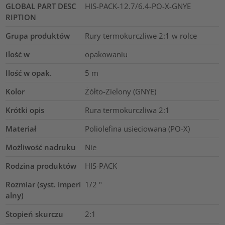
GLOBAL PART DESC
HIS-PACK-12.7/6.4-PO-X-GNYE
RIPTION
Grupa produktów
Rury termokurczliwe 2:1 w rolce
Ilość w
opakowaniu
Ilość w opak.
5
m
Kolor
Żółto-Zielony (GNYE)
Krótki opis
Rura termokurczliwa 2:1
Materiał
Poliolefina usieciowana (PO-X)
Możliwość nadruku
Nie
Rodzina produktów
HIS-PACK
Rozmiar (syst. imperi
1/2
"
alny)
Stopień skurczu
2:1