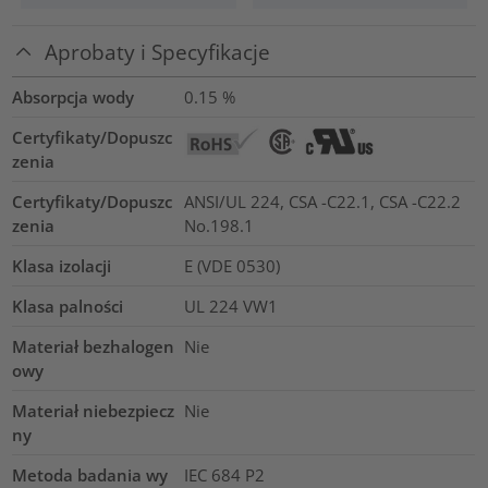
Aprobaty i Specyfikacje
Absorpcja wody
0.15
%
Certyfikaty/Dopuszc
zenia
Certyfikaty/Dopuszc
ANSI/UL 224, CSA -C22.1, CSA -C22.2
zenia
No.198.1
Klasa izolacji
E (VDE 0530)
Klasa palności
UL 224 VW1
Materiał bezhalogen
Nie
owy
Materiał niebezpiecz
Nie
ny
Metoda badania wy
IEC 684 P2