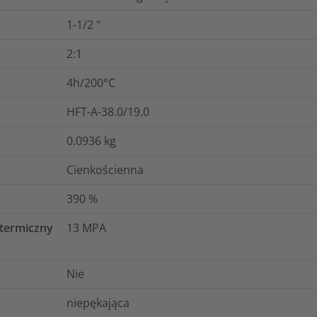
1-1/2
"
2:1
4h/200°C
HFT-A-38.0/19.0
0.0936
kg
Cienkościenna
390
%
 termiczny
13
MPA
Nie
niepękająca