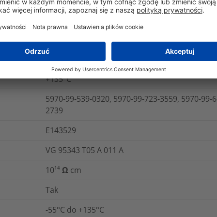
iu
IEC 60684-2
cznej
IEC 60684-2
ganie
IEC 60684-2
+135°C
5970-99-539-0320, 5970-99-723-3559, 5970-99-6
2739
E143529
VG 95343 T05 A 011 A
10¹⁴ Ω cm
Tak
-55°C do +135°C