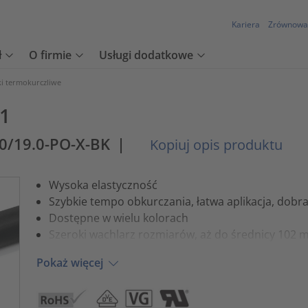
Kariera
Zrównowa
ł
O firmie
Usługi dodatkowe
ki termokurczliwe
:1
.0/19.0-PO-X-BK
|
Kopiuj opis produktu
Wysoka elastyczność
Szybkie tempo obkurczania, łatwa aplikacja, dob
Dostępne w wielu kolorach
Szeroki wachlarz rozmiarów, aż do średnicy 102 m
Pokaż więcej