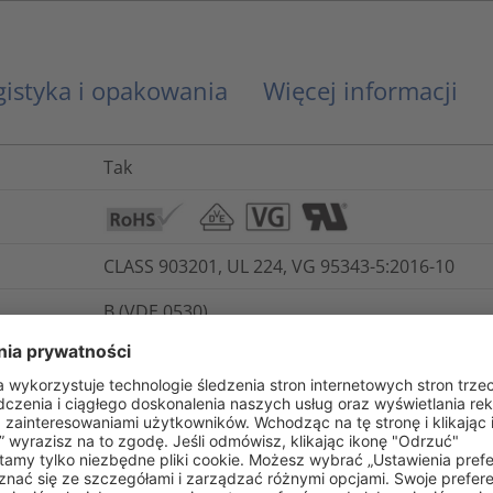
gistyka i opakowania
Więcej informacji
Tak
CLASS 903201, UL 224, VG 95343-5:2016-10
B (VDE 0530)
UL 224 VW1
Nie
Nie
IEC 60684-2