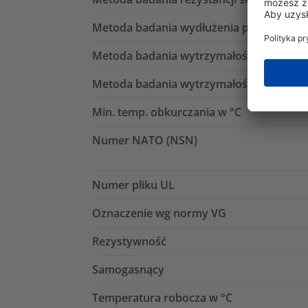
Metoda badania wydłużenia przy zerwan
Metoda badania wytrzymałości dielektry
Metoda badania wytrzymałości na rozcią
Min. temp. obkurczania w °C
Numer NATO (NSN)
Numer pliku UL
Oznaczenie wg normy VG
Rezystywność
Samogasnący
Temperatura robocza w °C