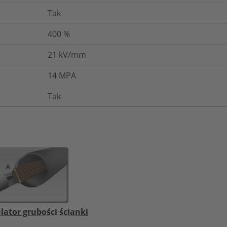
Tak
400
%
21
kV/mm
14
MPA
Tak
lator grubości ścianki