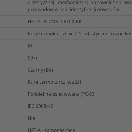
elektrycznej i mechanicznej. Są również spr
przewodów w celu identyfikacji obwodów.
HFT-A-38.0/19.0-PO-X-BK
Rury termokurczliwe 2:1 - elastyczne, różne ko
M
50
m
Czarny (BK)
Rura termokurczliwa 2:1
Poliolefina usieciowana (PO-X)
IEC 60684-2
Nie
HFT-A - samogasnące