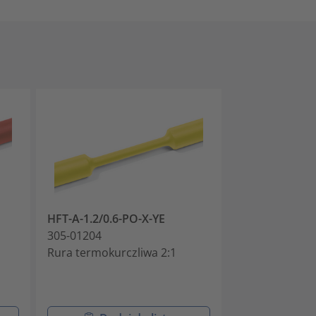
HFT-A-1.2/0.6-PO-X-YE
HFT-A-1.2/0.6
305-01204
305-01205
Rura termokurczliwa 2:1
Rurki termokur
elastyczne i k