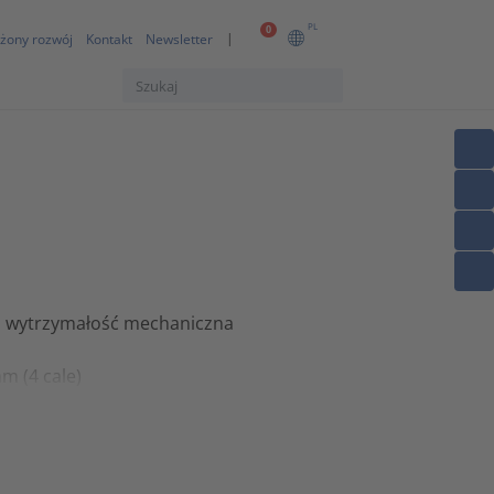
PL
0
żony rozwój
Kontakt
Newsletter
ra wytrzymałość mechaniczna
m (4 cale)