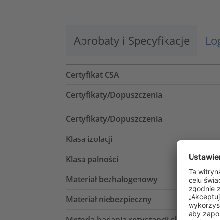
Aprobaty i Specyfikacje
Lo
Certyfikat CSA
Certyfikaty/Dopuszczenia
Certyfikaty/Dopuszczenia
Klasa izolacji
Klasa palności
Materiał bezhalogenowy
Materiał niebezpieczny
Metoda badania rezystancji skrośnej