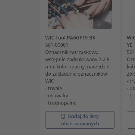
WIC Tool-PA6GF15-BK
WIC
561-00001
YE
Oznacznik zatrzaskowy,
561
wstępnie zadrukowany 2-2,8
Ozn
mm, kolor czarny, narzędzie
kab
do zakładania oznaczników
żół
WIC
- t
- trwałe
- u
- usuwalne
- t
- trudnopalne
Dodaj do listy
obserwowanych