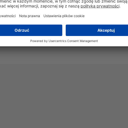
Tak
Nie
-40°C do +85°C
Tak