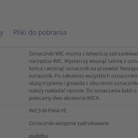
y
Pliki do pobrania
Oznaczniki WIC można z łatwością zatrzaskiwać
narzędzia WIC. Wystarczy wsunąć taśmę z ozna
końca i wcisnąć oznacznik na przewód. Następni
oznacznik. Po założeniu wszystkich oznacznikó
służą trzpienie i gniazda z obu stron oznaczn
należy nakładać ręcznie. Do oznaczania kabli 
polecamy dwa akcesoria WICA.
WIC3-M-PA66-YE
Oznaczniki wstępnie zadrukowane
pudełku