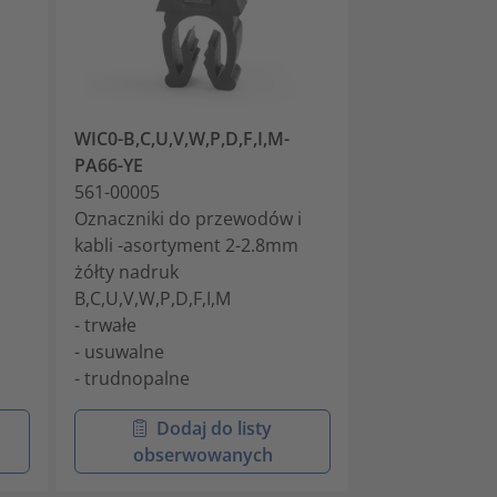
WIC0-B,C,U,V,W,P,D,F,I,M-
WIC0-A-PA66-
PA66-YE
561-00014
i
561-00005
Oznaczniki do
Oznaczniki do przewodów i
kabli 2-2.8mm 
kabli -asortyment 2-2.8mm
- trwałe
żółty nadruk
- usuwalne
B,C,U,V,W,P,D,F,I,M
- trudnopalne
- trwałe
- usuwalne
- trudnopalne
Dodaj do listy
Doda
obserwowanych
obser