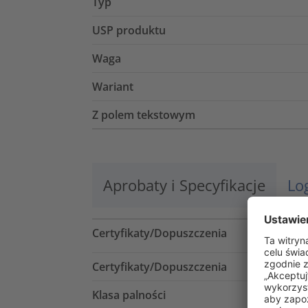
Typ
USP produktu
Waga
Wariant
Z polem tekstowym
Aprobaty i Specyfikacje
Lo
Certyfikaty/Dopuszczenia
Certyfikaty/Dopuszczenia
Klasa palności