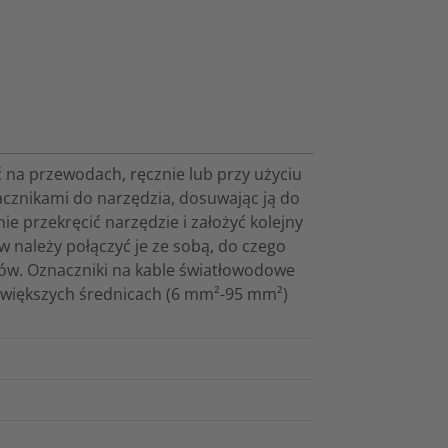
 na przewodach, ręcznie lub przy użyciu
cznikami do narzędzia, dosuwając ją do
e przekręcić narzędzie i założyć kolejny
w należy połączyć je ze sobą, do czego
ików. Oznaczniki na kable światłowodowe
o większych średnicach (6 mm²-95 mm²)