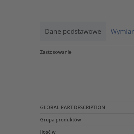
Więcej informacji
Zaakceptuj
Dane podstawowe
Wymiar
powered by
Usercentrics Consent
Management Platform
Zastosowanie
GLOBAL PART DESCRIPTION
Grupa produktów
Ilość w