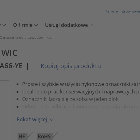
Kariera
Zrównowa
ł
O firmie
Usługi dodatkowe
Oznaczenia do przewodów i kabli
 WIC
A66-YE
|
Kopiuj opis produktu
Proste i szybkie w użyciu nylonowe oznaczniki za
Idealne do prac konserwacyjnych i naprawczych po
Oznaczniki łączą się ze sobą w jeden blok
Odporne na wibracje i mocno zatrzaskują się na
Pokaż więcej