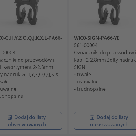
0-G,H,Y,Z,O,Q,J,K,X,L-PA66-
WIC0-SIGN-PA66-YE
561-00004
-00003
Oznaczniki do przewodów 
aczniki do przewodów i
kabli 2-2.8mm żółty nadruk
li -asortyment 2-2.8mm
SIGN
ty nadruk G,H,Y,Z,O,Q,J,K,X,L
- trwałe
rwałe
- usuwalne
suwalne
- trudnopalne
rudnopalne
Dodaj do listy
Dodaj do listy
obserwowanych
obserwowanych