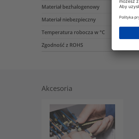
Materiał bezhalogenowy
Materiał niebezpieczny
Temperatura robocza w °C
Zgodność z ROHS
Akcesoria