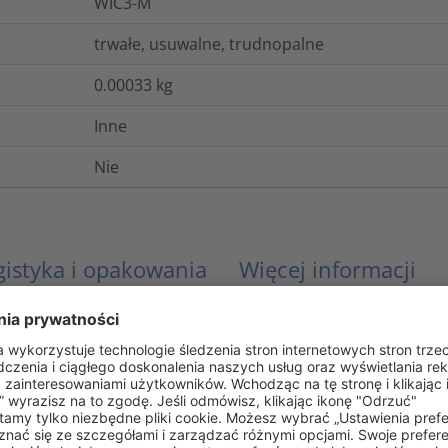
WIC3-M
trwałe, usuwalne, trudnopalne
0.00033
kg
Inne
Nie
gistyka i opakowania
Więcej informacji
EN 60062, IEC 304
UL 94 V0