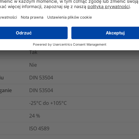
MIL-STD-202G Method 215K, SAE - AS81531
5 lat
UL 94 V0 (3 mm)
Tak
Nie
iu
DIN 53504
ganie
DIN 53504
-25°C do +105°C
24
%
ISO 4589