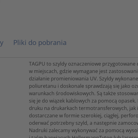
y
Pliki do pobrania
TAGPU to szyldy oznaczeniowe przygotowane do
w miejscach, gdzie wymagane jest zastosowani
działanie promieniowania UV. Szyldy wykonane
poliuretanu i doskonale sprawdzają się jako 
warunkach środowiskowych. Są także stosowa
się je do wiązek kablowych za pomocą opasek.
druku na drukarkach termotransferowych, jak 
dostarczane w formie szerokiej, ciągłej, perf
oderwać potrzebny szyld, a następnie zamoco
Nadruki zalecamy wykonywać za pomocą wysoki
i taśm barwiących HellermannTyton lub lasero