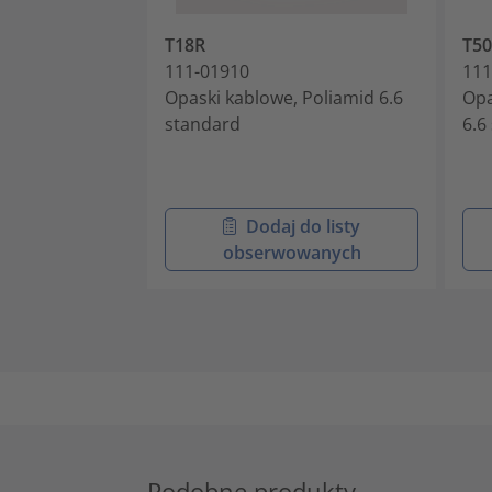
T18R
T5
111-01910
111
Opaski kablowe, Poliamid 6.6
Opa
standard
6.6
Dodaj do listy
obserwowanych
Podobne produkty