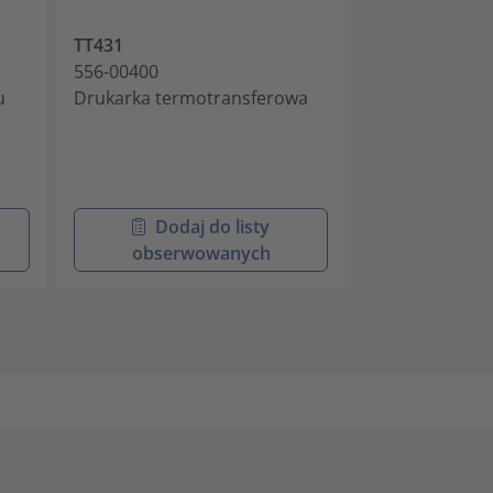
TT431
TT287-100MM
556-00400
556-00245
u
Drukarka termotransferowa
Termotransfe
barwiące do s
oznaczeniowyc
Dodaj do listy
Doda
obserwowanych
obser