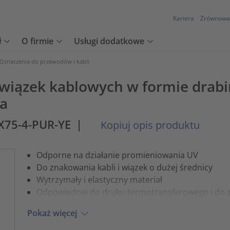
Kariera
Zrównowa
ł
O firmie
Usługi dodatkowe
Oznaczenia do przewodów i kabli
 wiązek kablowych w formie drab
ka
X75-4-PUR-YE
|
Kopiuj opis produktu
Odporne na działanie promieniowania UV
Do znakowania kabli i wiązek o dużej średnicy
Wytrzymały i elastyczny materiał
Odpowiednie do druku termotransferowego i do 
Pokaż więcej