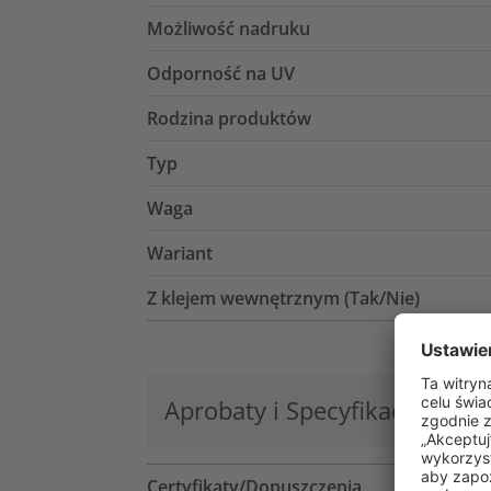
Możliwość nadruku
Odporność na UV
Rodzina produktów
Typ
Waga
Wariant
Z klejem wewnętrznym (Tak/Nie)
Aprobaty i Specyfikacje
Lo
Certyfikaty/Dopuszczenia