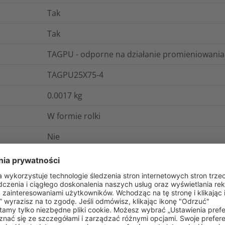
Tak
Tak
TAGPU - odporne na działanie promieniowani
TAGPU25X75-4
0.0017
kg
W formie rolki
Nie
gistyka i opakowania
Więcej informacji