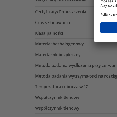
Certyfikaty/Dopuszczenia
Czas składowania
Klasa palności
Materiał bezhalogenowy
Materiał niebezpieczny
Metoda badania wydłużenia przy zerwan
Metoda badania wytrzymałości na rozcią
Temperatura robocza w °C
Współczynnik tlenowy
Współczynnik tlenowy