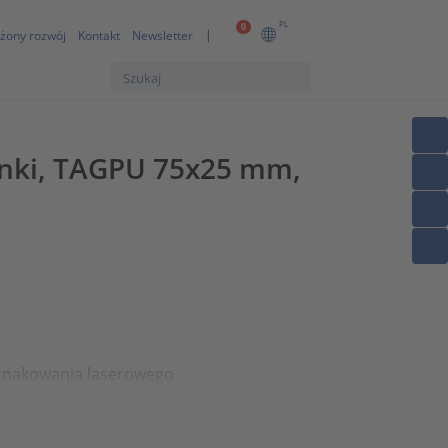
PL
0
żony rozwój
Kontakt
Newsletter
inki, TAGPU 75x25 mm,
znakowania laserowego